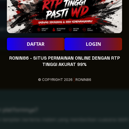
uk kerusakan air.
DAFTAR
LOGIN
RONIN86 - SITUS PERMAINAN ONLINE DENGAN RTP
TINGGI AKURAT 99%
© COPYRIGHT 2026
|
RONIN86
r platformnya?
an tampilan bertema malam yang memberikan suasana lebih