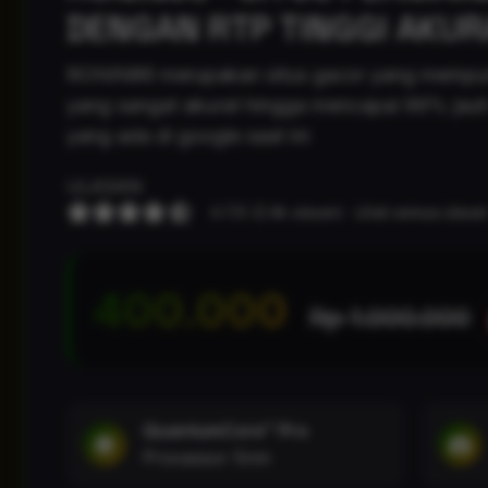
DENGAN RTP TINGGI AKUR
RONIN86 merupakan situs gacor yang mempuny
yang sangat akurat hingga mencapai 99% jau
yang ada di google saat ini
ULASAN
4.7/5 (2.4k ulasan)
Lihat semua ulasa
400.000
Rp 1.000.000
QuantumCore™ Pro
Processor 5nm