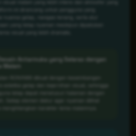
 visual malam yang lebih intens dan atmosfer yang
atform ini dirancang untuk pengguna yang
 nuansa gelap, navigasi tenang, serta alur
aan yang tetap nyaman meskipun dipadukan
ema visual yang lebih dramatis.
esain Antarmuka yang Selaras dengan
a Malam
ilan RONIN86 dibuat dengan keseimbangan
a estetika gelap dan kejernihan visual, sehingga
una tetap dapat menelusuri halaman dengan
. Setiap elemen diatur agar nyaman dilihat
 menghilangkan karakter tema malamnya.