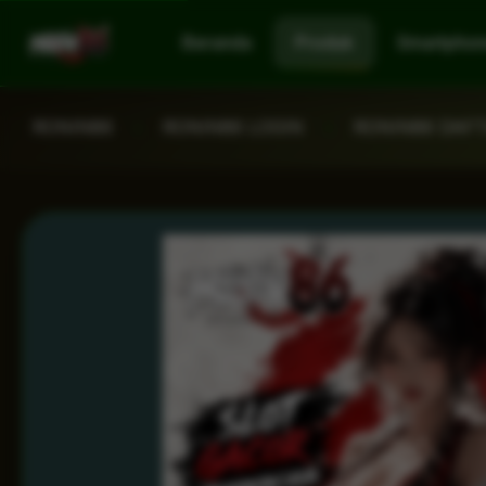
Beranda
Produk
Smartpho
RONIN86
›
RONIN86 LOGIN
›
RONIN86 DAF