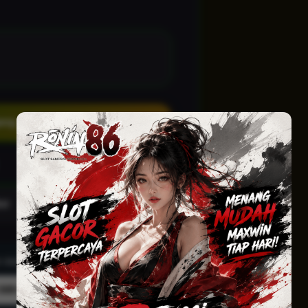
ang
st
alam 1 klik!
588.000)