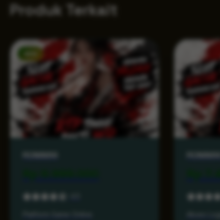
Produk Terkait
NEW
RONIN86
RONIN86
Rp 9.999.000
Rp 7.
4.5
Platform Game Online
Akses Log