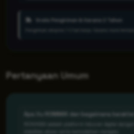
Gratis Pengiriman & Garansi 2 Tahun
Pengiriman ekspres 1-2 hari kerja. Garansi resmi termas
Pertanyaan Umum
Apa itu RONIN86 dan bagaimana karakte
RONIN86 adalah platform hiburan digital deng
stabilitas akses serta kemudahan navigasi.