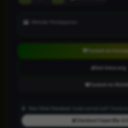
Metode Pembayaran:
Tambah ke Keranj
Beli Sekarang
Tambah ke Wishli
One-Click Checkout:
Sudah pernah beli? Checkout d
Checkout Cepat (Rp 13.