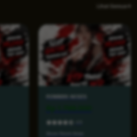
Lihat Semua
RONIN86 AKSES
Rp 1.799.000
4.6
Akses Resmi Aman