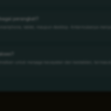
bagai perangkat?
artphone, tablet, maupun desktop. Antarmukanya menyes
akses?
malkan untuk menjaga kecepatan dan kestabilan, termasuk