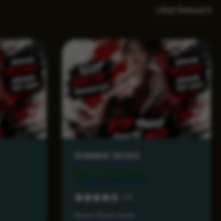
Lihat Semua
RONIN86 AKSES
Rp 1.799.000
4.6
Akses Resmi Aman