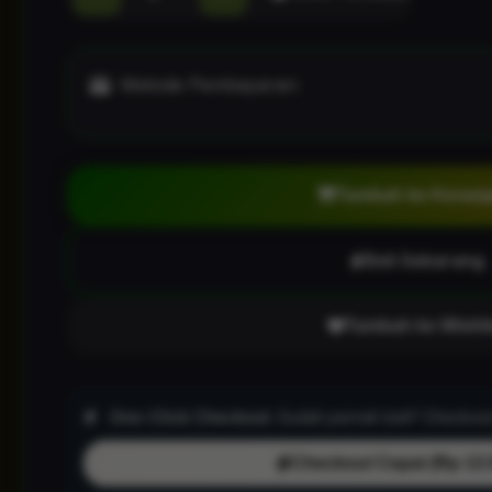
Metode Pembayaran:
Tambah ke Keranj
Beli Sekarang
Tambah ke Wishli
One-Click Checkout:
Sudah pernah beli? Checkout d
Checkout Cepat (Rp 13.