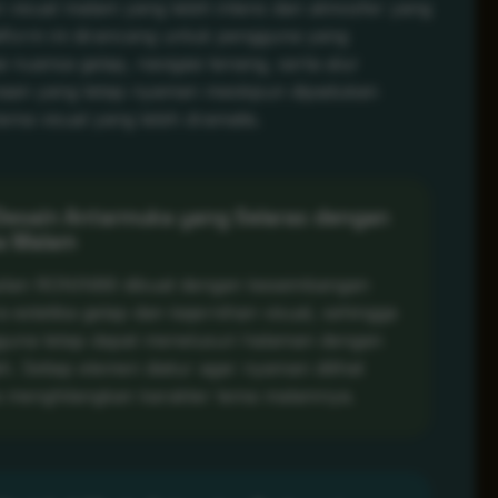
 visual malam yang lebih intens dan atmosfer yang
atform ini dirancang untuk pengguna yang
 nuansa gelap, navigasi tenang, serta alur
aan yang tetap nyaman meskipun dipadukan
ema visual yang lebih dramatis.
esain Antarmuka yang Selaras dengan
a Malam
ilan RONIN86 dibuat dengan keseimbangan
a estetika gelap dan kejernihan visual, sehingga
una tetap dapat menelusuri halaman dengan
. Setiap elemen diatur agar nyaman dilihat
 menghilangkan karakter tema malamnya.