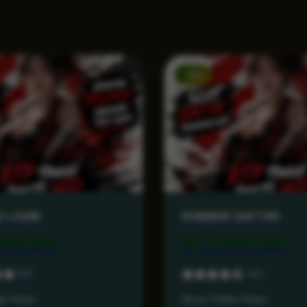
-15%
 LOGIN
RONIN86 DAFTAR
499.000
Rp 3.499.000
5.0
4.3
in Aman
Akses Daftar Aman