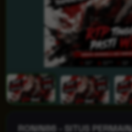
RONIN86 - SITUS PERMAI