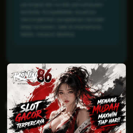
perangkat dan kondisi pencahayaan
berbeda. Kompatibilitas visualnya
memungkinkan pengalaman bermain
tetap konsisten, baik di smartphone,
tablet, maupun desktop.
Pertanyaan Umum