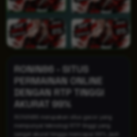
RONIN86 - SITUS
PERMAINAN ONLINE
DENGAN RTP TINGGI
AKURAT 99%
RONIN86 merupakan situs gacor yang
mempunyai teknologi RTP tinggi yang
sangat akurat hingga mencapai 99% jauh