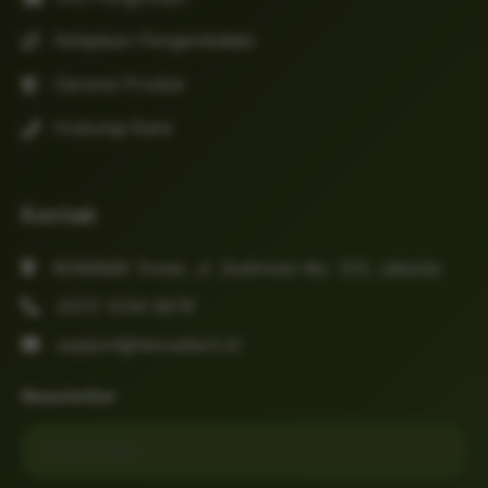
Kebijakan Pengembalian
Garansi Produk
Hubungi Kami
Kontak
RONIN86 Tower, Jl. Sudirman No. 123, Jakarta
(021) 1234-5678
support@nexustech.id
Newsletter
Email untuk newsletter