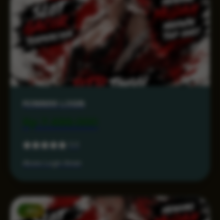
RONIN86 LOGIN
Rp 7.499.000
5.0
Akses Login Aman
-15%