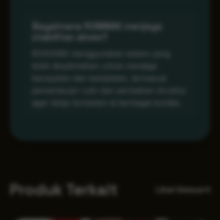
Bagaimana RONIN86 menjaga
stabilitas akses?
RONIN86 menggunakan sistem yang
telah dioptimalkan untuk menjaga
kecepatan dan kestabilan, termasuk
pemantauan rutin dan perbaikan struktur
agar tetap konsisten di berbagai kondisi.
Produk Terkait
Lihat Semua