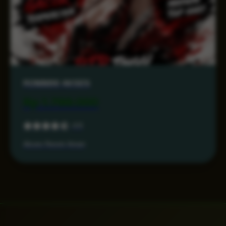
RONIN86 AKSES
Rp 1.799.000
4.6
Akses Resmi Aman