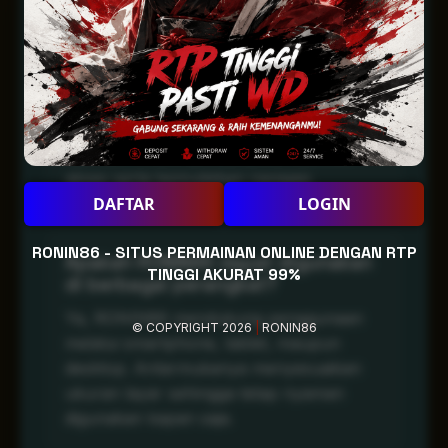
Apa itu RONIN86 dan bagaimana
karakter platformnya?
RONIN86 adalah platform hiburan digital
dengan tampilan bertema malam yang
memberikan suasana lebih intens dan
nyaman. Fokusnya ada pada stabilitas
akses serta kemudahan navigasi.
DAFTAR
LOGIN
RONIN86 - SITUS PERMAINAN ONLINE DENGAN RTP
Apakah RONIN86 dapat digunakan
TINGGI AKURAT 99%
di berbagai perangkat?
Ya, RONIN86 mendukung penggunaan
© COPYRIGHT 2026
|
RONIN86
melalui smartphone, tablet, maupun
desktop. Antarmukanya menyesuaikan
ukuran layar sehingga tetap nyaman
digunakan kapan saja.