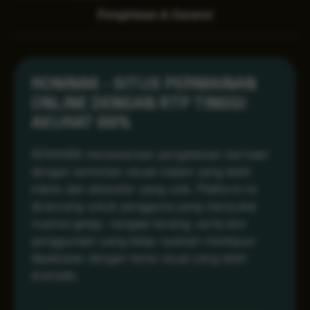
Pengiriman & Garansi
RONIN86 - SITUS PERMAINAN
ONLINE DENGAN RTP TINGGI
AKURAT 99%
RONIN86 menawarkan pengalaman bermain
dengan sentuhan visual malam yang lebih
intens dan atmosfer yang unik. Platform ini
dirancang untuk pengguna yang menyukai
nuansa gelap, navigasi tenang, serta alur
penggunaan yang tetap nyaman meskipun
dipadukan dengan tema visual yang lebih
dramatis.