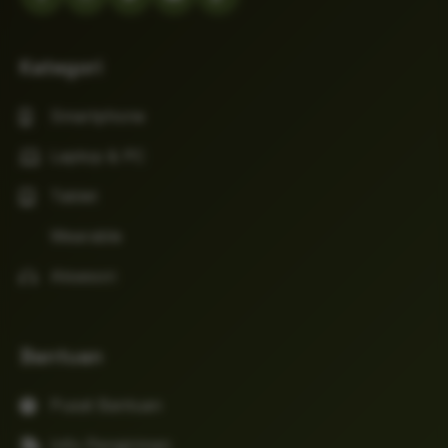
Kategori
Smartphone
Laptop & PC
Tablet
Wearable
Aksesori
Bantuan
Pusat Bantuan
Info Pengiriman