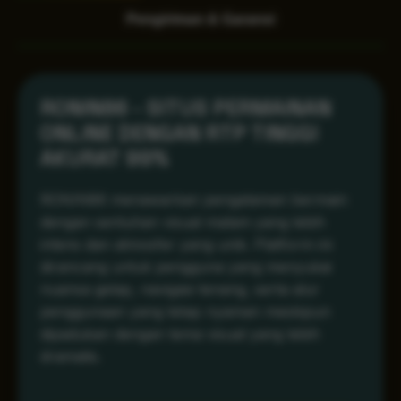
Pengiriman & Garansi
RONIN86 - SITUS PERMAINAN
ONLINE DENGAN RTP TINGGI
AKURAT 99%
RONIN86 menawarkan pengalaman bermain
dengan sentuhan visual malam yang lebih
intens dan atmosfer yang unik. Platform ini
dirancang untuk pengguna yang menyukai
nuansa gelap, navigasi tenang, serta alur
penggunaan yang tetap nyaman meskipun
dipadukan dengan tema visual yang lebih
dramatis.