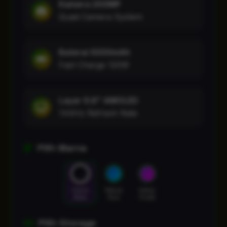
Kamera 200MP
Quad Camera System
Baterai 5000mAh
Fast Charge 120W
Layar 6.8" AMOLED
144Hz Refresh Rate
Pilih Warna
Cosmic
Nebula
Galaxy
Black
Blue
Purple
Pilih Storage