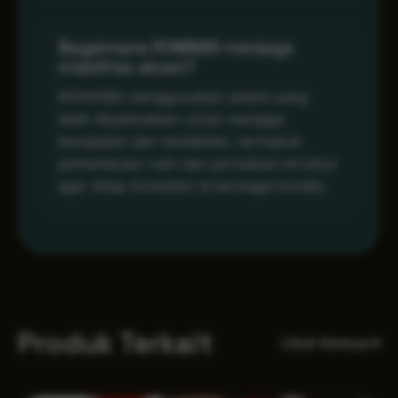
Bagaimana RONIN86 menjaga
stabilitas akses?
RONIN86 menggunakan sistem yang
telah dioptimalkan untuk menjaga
kecepatan dan kestabilan, termasuk
pemantauan rutin dan perbaikan struktur
agar tetap konsisten di berbagai kondisi.
Produk Terkait
Lihat Semua