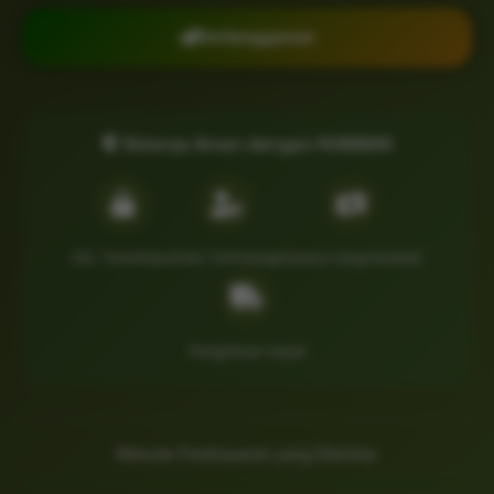
Berlangganan
Belanja Aman dengan RONIN86
SSL Terenkripsi
Data Terlindungi
Garansi Uang Kembali
Pengiriman Cepat
Metode Pembayaran yang Diterima: