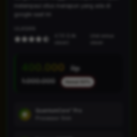
melampaui situs manapun yang ada di
google saat ini
ULASAN
4.7/5 (2.4k
Lihat semua
ulasan)
ulasan
400.000
Rp
1.000.000
Hemat 60%
QuantumCore™ Pro
Processor 5nm