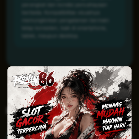
perangkat dan kondisi pencahayaan
berbeda. Kompatibilitas visualnya
memungkinkan pengalaman bermain
tetap konsisten, baik di smartphone,
tablet, maupun desktop.
Pertanyaan Umum