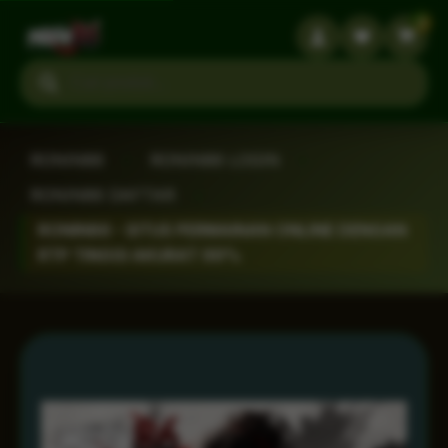
3
Search products
RONIN86
›
RONIN86 LOGIN
›
RONIN86 DAFTAR
›
RONIN86 - SITUS PERMAINAN ONLINE DENGAN
RTP TINGGI AKURAT 99%