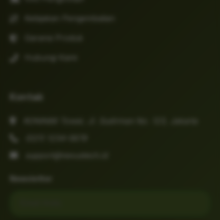
Kebijakan Pengembalian
Garansi Produk
Hubungi Kami
Kontak
RONIN86 Tower, Jl. Sudirman No. 123, Jakarta
(021) 1234-5678
support@nexustech.id
Newsletter
Email untuk newsletter