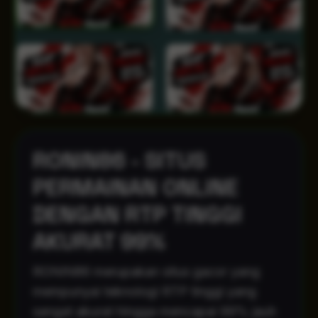
RONIN86 - SITUS
PERMAINAN ONLINE
DENGAN RTP TINGGI
AKURAT 99%
RONIN86 merupakan situs gacor yang
mempunyai teknologi RTP tinggi yang
sangat akurat hingga mencapai 99% jauh