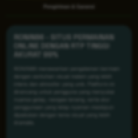
Pengiriman & Garansi
RONIN86 - SITUS PERMAINAN
ONLINE DENGAN RTP TINGGI
AKURAT 99%
RONIN86 menawarkan pengalaman bermain
dengan sentuhan visual malam yang lebih
intens dan atmosfer yang unik. Platform ini
dirancang untuk pengguna yang menyukai
nuansa gelap, navigasi tenang, serta alur
penggunaan yang tetap nyaman meskipun
dipadukan dengan tema visual yang lebih
dramatis.