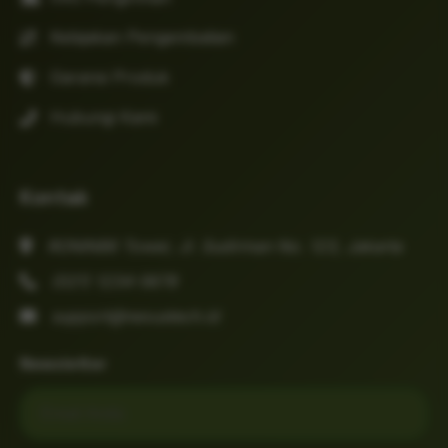
Kebijakan Pengembalian
Garansi Produk
Hubungi Kami
Kontak
RONIN86 Tower, Jl. Sudirman No. 123, Jakarta
(021) 1234-5678
support@nexustech.id
Newsletter
Email untuk newsletter