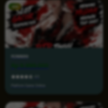
NEW
RONIN86
Rp 9.999.000
4.5
Platform Game Online