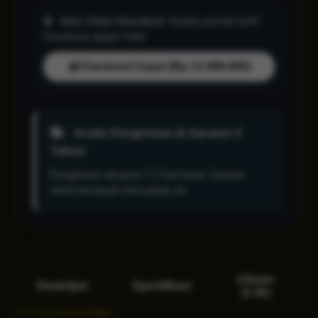
One-Click Checkout:
Sudah pernah beli?
Checkout dalam 1 klik!
Checkout Cepat (Rp 13.588.000)
Gratis Pengiriman & Garansi 2
Tahun
Pengiriman ekspres 1-2 hari kerja. Garansi
resmi termasuk kerusakan air.
Ulasan
Deskripsi
Spesifikasi
(2.4k)