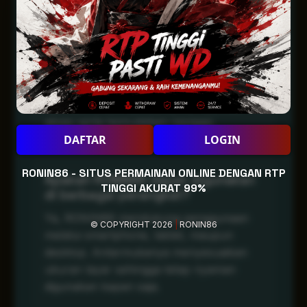
Apa itu RONIN86 dan bagaimana
karakter platformnya?
RONIN86 adalah platform hiburan digital
dengan tampilan bertema malam yang
memberikan suasana lebih intens dan
nyaman. Fokusnya ada pada stabilitas
akses serta kemudahan navigasi.
DAFTAR
LOGIN
RONIN86 - SITUS PERMAINAN ONLINE DENGAN RTP
Apakah RONIN86 dapat digunakan
TINGGI AKURAT 99%
di berbagai perangkat?
Ya, RONIN86 mendukung penggunaan
© COPYRIGHT 2026
|
RONIN86
melalui smartphone, tablet, maupun
desktop. Antarmukanya menyesuaikan
ukuran layar sehingga tetap nyaman
digunakan kapan saja.