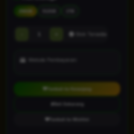
256GB
512GB
1TB
-
+
Stok Tersedia
Metode Pembayaran:
Tambah ke Keranjang
Beli Sekarang
Tambah ke Wishlist