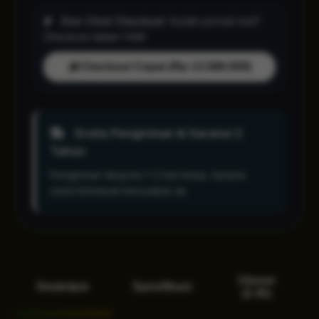
One-Click Checkout:
Sudah pernah beli?
Checkout dalam 1 klik!
Checkout Cepat (Rp 13.588.000)
Gratis Pengiriman & Garansi 2
Tahun
Pengiriman ekspres 1-2 hari kerja. Garansi
resmi termasuk kerusakan air.
Ulasan
Deskripsi
Spesifikasi
(2.4k)