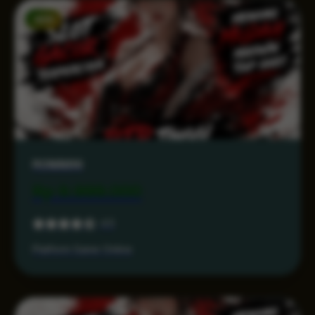
NEW
RONIN86
Rp 9.999.000
4.5
Platform Game Online