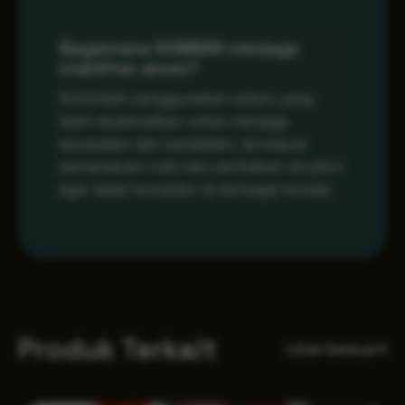
Bagaimana RONIN86 menjaga
stabilitas akses?
RONIN86 menggunakan sistem yang
telah dioptimalkan untuk menjaga
kecepatan dan kestabilan, termasuk
pemantauan rutin dan perbaikan struktur
agar tetap konsisten di berbagai kondisi.
Produk Terkait
Lihat Semua