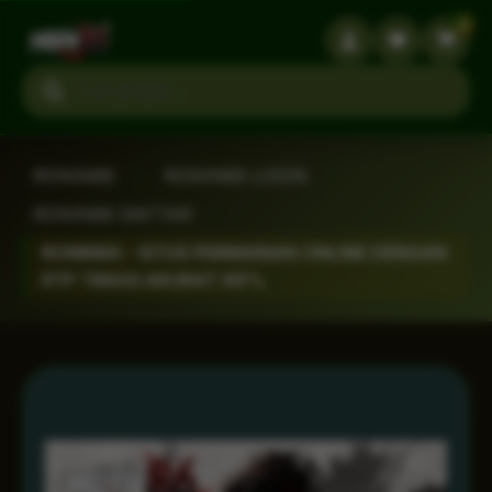
3
Search products
RONIN86
›
RONIN86 LOGIN
›
RONIN86 DAFTAR
›
RONIN86 - SITUS PERMAINAN ONLINE DENGAN
RTP TINGGI AKURAT 99%