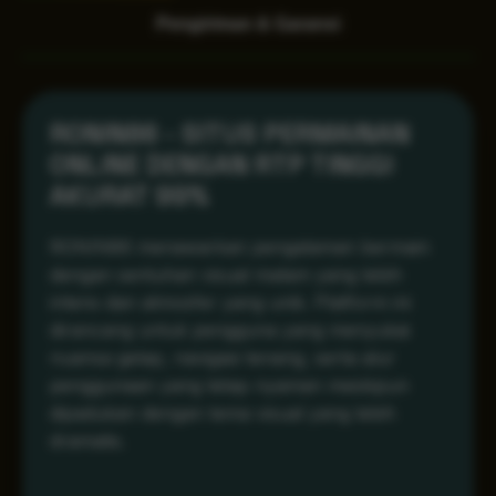
Pengiriman & Garansi
RONIN86 - SITUS PERMAINAN
ONLINE DENGAN RTP TINGGI
AKURAT 99%
RONIN86 menawarkan pengalaman bermain
dengan sentuhan visual malam yang lebih
intens dan atmosfer yang unik. Platform ini
dirancang untuk pengguna yang menyukai
nuansa gelap, navigasi tenang, serta alur
penggunaan yang tetap nyaman meskipun
dipadukan dengan tema visual yang lebih
dramatis.