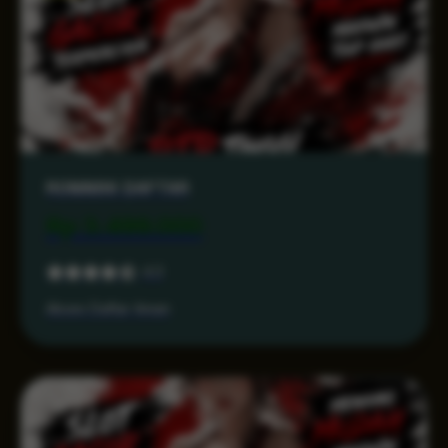
RONIN86 DAFTAR
Rp 3.499.000
4.3
Akses Daftar Aman