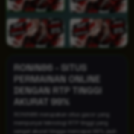
RONIN86 - SITUS
PERMAINAN ONLINE
DENGAN RTP TINGGI
AKURAT 99%
RONIN86 merupakan situs gacor yang
mempunyai teknologi RTP tinggi yang
sangat akurat hingga mencapai 99% jauh