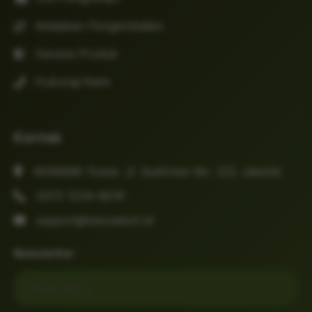
Kebijakan Pengembalian
Garansi Produk
Hubungi Kami
Kontak
RONIN86 Tower, Jl. Sudirman No. 123, Jakarta
(021) 1234-5678
support@nexustech.id
Newsletter
Email untuk newsletter