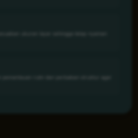
uaikan ukuran layar sehingga tetap nyaman
 pemantauan rutin dan perbaikan struktur agar