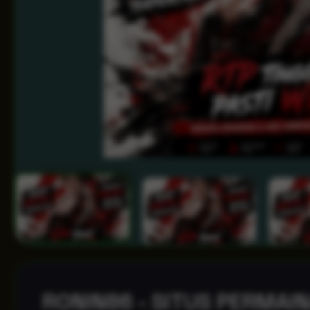
RONIN86 - SITUS PERMAI