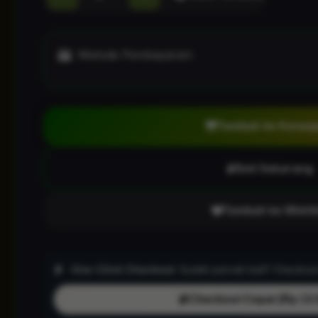
Metode Pembayaran:
Tambah ke Keranj
Beli Sekarang
Tambah ke Wishli
One-Click Checkout:
Sudah pernah beli? Checkout d
Checkout Cepat (Rp 13.