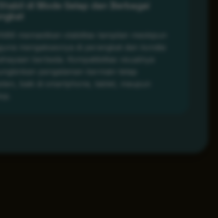
Stabil di Mode Gelap dan Berbagai
ngkat
86 memastikan stabilitas tampilan meskipun
una mengaksesnya di perangkat dan kondisi
hayaan berbeda. Kompatibilitas visualnya
ngkinkan pengalaman bermain tetap
sten, baik di smartphone, tablet, maupun
op.