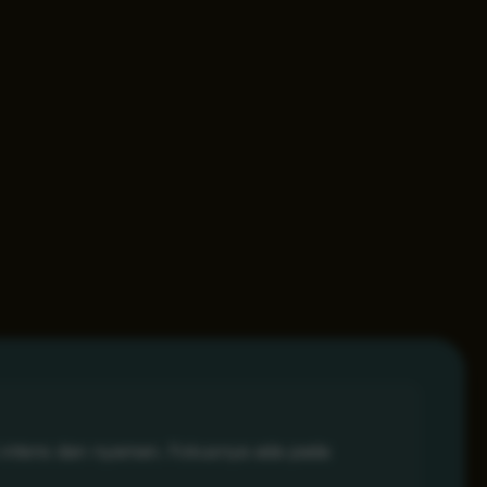
 intens dan nyaman. Fokusnya ada pada