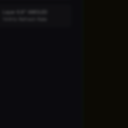
Layar 6.8" AMOLED
144Hz Refresh Rate