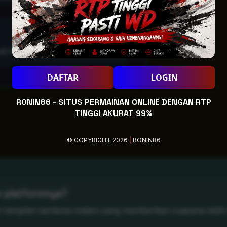
uk kerusakan air.
DAFTAR
LOGIN
RONIN86 - SITUS PERMAINAN ONLINE DENGAN RTP
TINGGI AKURAT 99%
© COPYRIGHT 2026
|
RONIN86
r platformnya?
an tampilan bertema malam yang memberikan suasana lebih