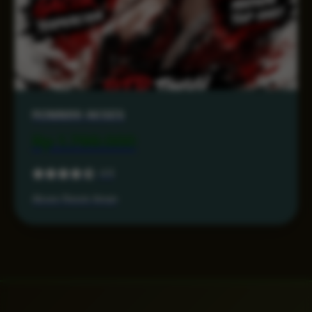
RONIN86 AKSES
Rp 1.799.000
4.6
Akses Resmi Aman