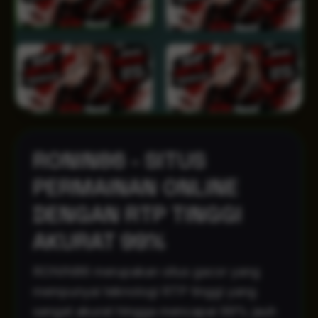
RONIN86 - SITUS
PERMAINAN ONLINE
DENGAN RTP TINGGI
AKURAT 99%
RONIN86 merupakan situs gacor yang
mempunyai teknologi RTP tinggi yang
sangat akurat hingga mencapai 99% jauh