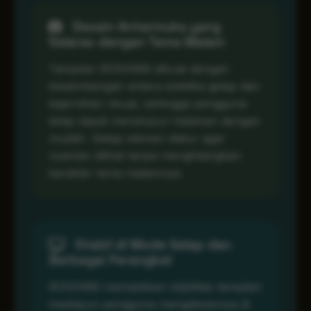
Desain Antarmuka yang
Selaras dengan Tema Malam
Tampilan RONIN86 dibuat dengan
keseimbangan antara estetika gelap dan
kejernihan visual, sehingga pengguna
tetap dapat menelusuri halaman dengan
mudah. Setiap elemen diatur agar
nyaman dilihat tanpa menghilangkan
karakter tema malamnya.
Stabil di Mode Gelap dan
Berbagai Perangkat
RONIN86 memastikan stabilitas tampilan
meskipun pengguna mengaksesnya di