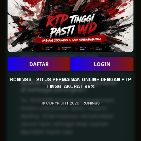
Apa itu RONIN86 dan bagaimana
karakter platformnya?
RONIN86 adalah platform hiburan digital
dengan tampilan bertema malam yang
memberikan suasana lebih intens dan
nyaman. Fokusnya ada pada stabilitas
akses serta kemudahan navigasi.
DAFTAR
LOGIN
RONIN86 - SITUS PERMAINAN ONLINE DENGAN RTP
Apakah RONIN86 dapat digunakan
TINGGI AKURAT 99%
di berbagai perangkat?
Ya, RONIN86 mendukung penggunaan
© COPYRIGHT 2026
|
RONIN86
melalui smartphone, tablet, maupun
desktop. Antarmukanya menyesuaikan
ukuran layar sehingga tetap nyaman
digunakan kapan saja.