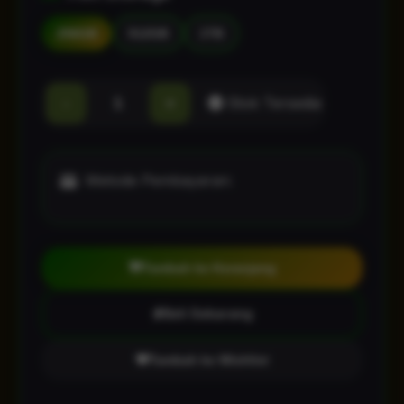
256GB
512GB
1TB
-
+
Stok Tersedia
Metode Pembayaran:
Tambah ke Keranjang
Beli Sekarang
Tambah ke Wishlist