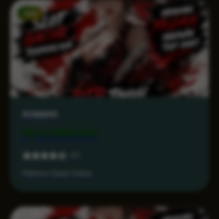
NEW
RONIN86
Rp 9.999.000
4.5
Platform Game Online