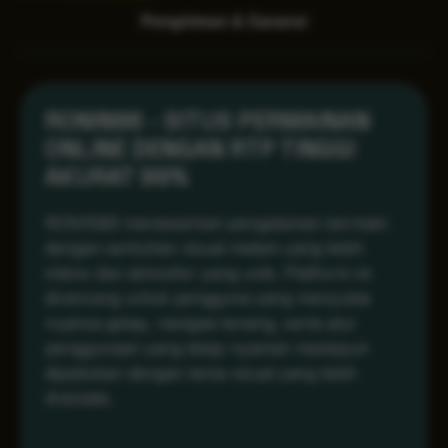
Pengiriman & Garansi
RONIN86 - SITUS PERMAINAN
ONLINE DENGAN RTP TINGGI
AKURAT 99%
RONIN86 menawarkan pengalaman bermain
dengan sentuhan visual malam yang lebih
intens dan atmosfer yang unik. Platform ini
dirancang untuk pengguna yang menyukai
nuansa gelap, navigasi tenang, serta alur
penggunaan yang tetap nyaman meskipun
dipadukan dengan tema visual yang lebih
dramatis.