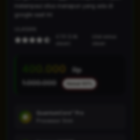
melampaui situs manapun yang ada di
google saat ini
ULASAN
4.7/5 (2.4k
Lihat semua
ulasan)
ulasan
400.000
Rp
1.000.000
Hemat 60%
QuantumCore™ Pro
Processor 5nm