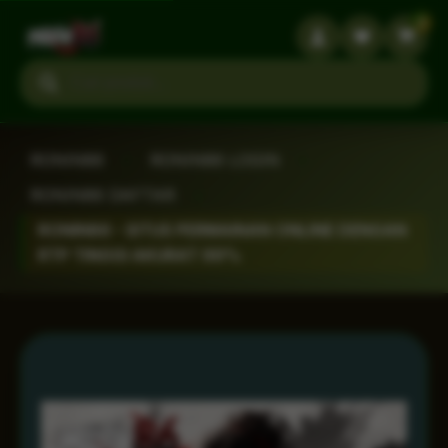
3
Search products
RONIN86
›
RONIN86 LOGIN
›
RONIN86 DAFTAR
›
RONIN86 - SITUS PERMAINAN ONLINE DENGAN
RTP TINGGI AKURAT 99%