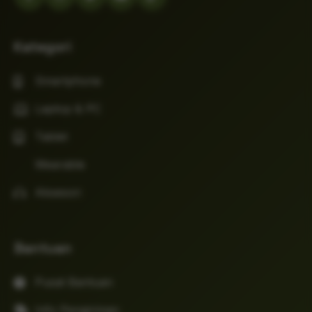
Kategori
Smartphone
Laptop & PC
Tablet
Wearable
Aksesori
Bantuan
Pusat Bantuan
Info Pengiriman