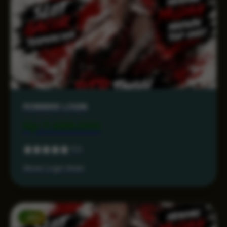
RONIN86 LOGIN
Rp 7.499.000
5.0
Akses Login Aman
-15%