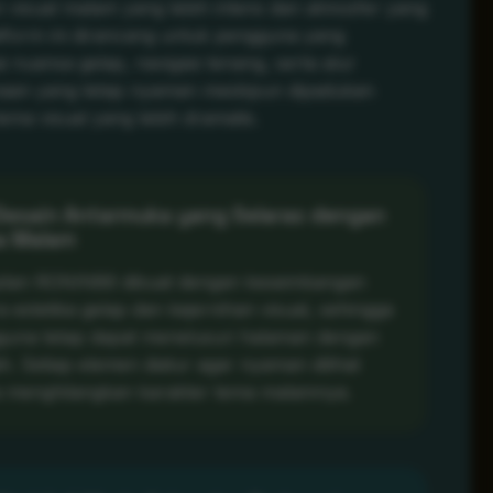
 visual malam yang lebih intens dan atmosfer yang
atform ini dirancang untuk pengguna yang
 nuansa gelap, navigasi tenang, serta alur
aan yang tetap nyaman meskipun dipadukan
ema visual yang lebih dramatis.
esain Antarmuka yang Selaras dengan
a Malam
ilan RONIN86 dibuat dengan keseimbangan
a estetika gelap dan kejernihan visual, sehingga
una tetap dapat menelusuri halaman dengan
. Setiap elemen diatur agar nyaman dilihat
 menghilangkan karakter tema malamnya.