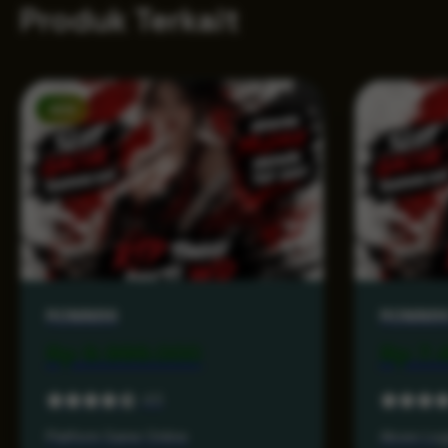
Produk Terkait
NEW
RONIN86
RONIN86
Rp 9.999.000
Rp 7.
4.5
Platform Game Online
Akses Log