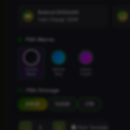
Baterai 5000mAh
Fast Charge 120W
Pilih Warna
Cosmic
Nebula
Galaxy
Black
Blue
Purple
Pilih Storage
256GB
512GB
1TB
-
+
Stok Tersedia