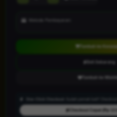
Metode Pembayaran:
Tambah ke Keranj
Beli Sekarang
Tambah ke Wishli
One-Click Checkout:
Sudah pernah beli? Checkout d
Checkout Cepat (Rp 13.