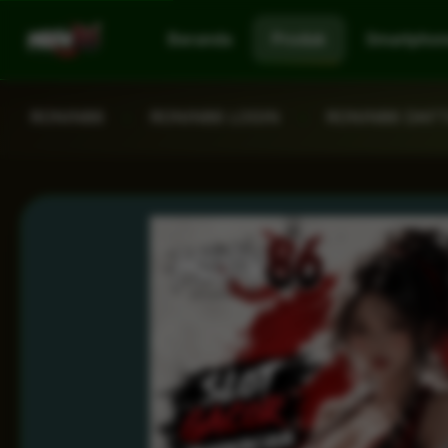
Beranda
Produk
Smartpho
RONIN86
›
RONIN86 LOGIN
›
RONIN86 DAF