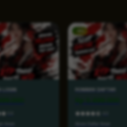
-15%
 LOGIN
RONIN86 DAFTAR
499.000
Rp 3.499.000
5.0
4.3
in Aman
Akses Daftar Aman