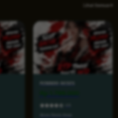
Lihat Semua
RONIN86 AKSES
Rp 1.799.000
4.6
Akses Resmi Aman