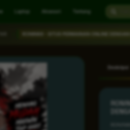
Search pro
ne
Laptop
Aksesori
Tentang
TAR
›
RONIN86 - SITUS PERMAINAN ONLINE DENGAN
Deskripsi
RONIN
DENGA
RONIN86