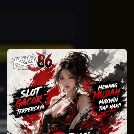
ang
st
alam 1 klik!
588.000)