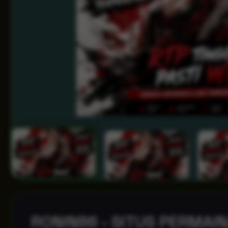
RONIN86 - SITUS PERMAI