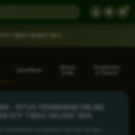
ducts
3
 RTP TINGGI AKURAT 99%
Ulasan
Pengiriman
Spesifikasi
(2.4k)
& Garansi
86 - SITUS PERMAINAN ONLINE
N RTP TINGGI AKURAT 99%
 menawarkan pengalaman bermain dengan