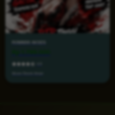
RONIN86 AKSES
Rp 1.799.000
4.6
Akses Resmi Aman