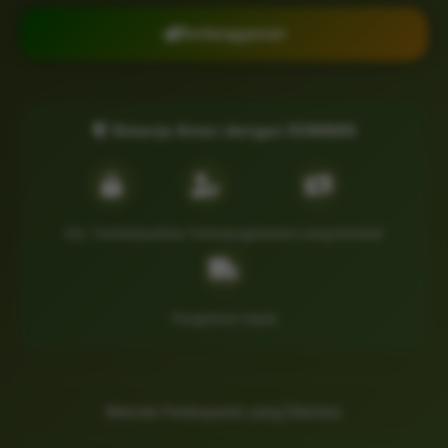
Berlangganan
Belanja Aman dengan RONIN86
SSL Terenkripsi
Data Terlindungi
Garansi Uang Kembali
Pengiriman Cepat
Metode Pembayaran yang Diterima: