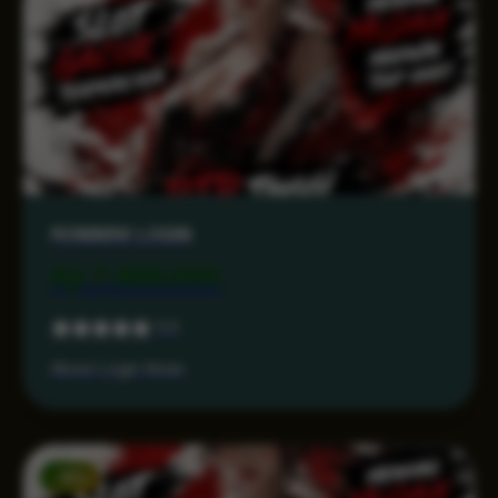
RONIN86 LOGIN
Rp 7.499.000
5.0
Akses Login Aman
-15%