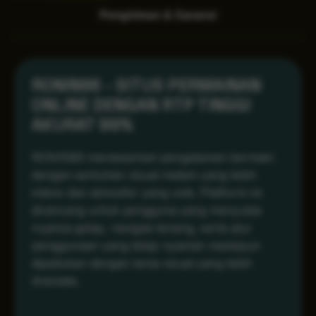
Pengiriman & Garansi
RONIN86 - SITUS PERMAINAN
ONLINE DENGAN RTP TINGGI
AKURAT 99%
RONIN86 menawarkan pengalaman bermain
dengan sentuhan visual malam yang lebih
intens dan atmosfer yang unik. Platform ini
dirancang untuk pengguna yang menyukai
nuansa gelap, navigasi tenang, serta alur
penggunaan yang tetap nyaman meskipun
dipadukan dengan tema visual yang lebih
dramatis.