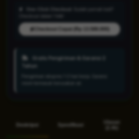
One-Click Checkout:
Sudah pernah beli?
Checkout dalam 1 klik!
Checkout Cepat (Rp 13.588.000)
Gratis Pengiriman & Garansi 2
Tahun
Pengiriman ekspres 1-2 hari kerja. Garansi
resmi termasuk kerusakan air.
Ulasan
Deskripsi
Spesifikasi
(2.4k)