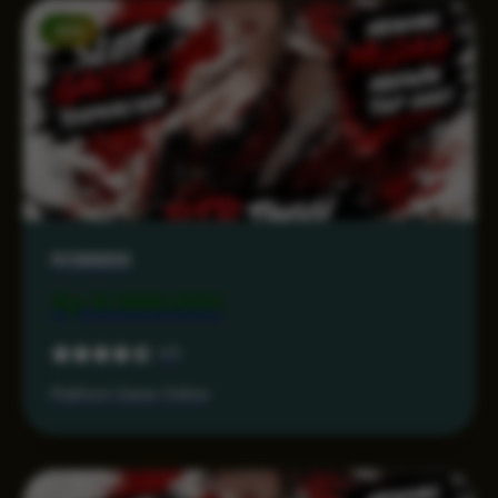
NEW
RONIN86
Rp 9.999.000
4.5
Platform Game Online