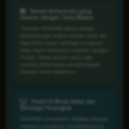
Desain Antarmuka yang
Selaras dengan Tema Malam
Tampilan RONIN86 dibuat dengan
keseimbangan antara estetika gelap dan
kejernihan visual, sehingga pengguna
tetap dapat menelusuri halaman dengan
mudah. Setiap elemen diatur agar
nyaman dilihat tanpa menghilangkan
karakter tema malamnya.
Stabil di Mode Gelap dan
Berbagai Perangkat
RONIN86 memastikan stabilitas tampilan
meskipun pengguna mengaksesnya di