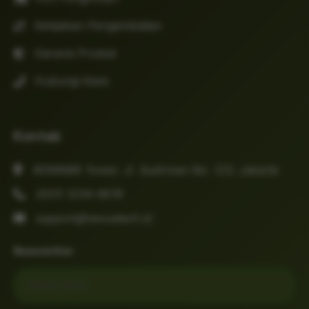
Kebijakan Pengembalian
Garansi Produk
Hubungi Kami
Kontak
RONIN86 Tower, Jl. Sudirman No. 123, Jakarta
(021) 1234-5678
support@nexustech.id
Newsletter
Email untuk newsletter