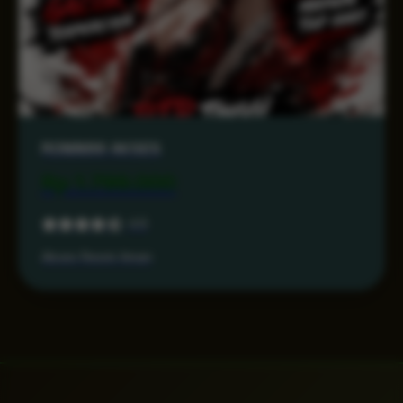
RONIN86 AKSES
Rp 1.799.000
4.6
Akses Resmi Aman