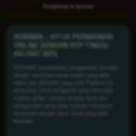
Pengiriman & Garansi
RONIN86 - SITUS PERMAINAN
ONLINE DENGAN RTP TINGGI
AKURAT 99%
RONIN86 menawarkan pengalaman bermain
dengan sentuhan visual malam yang lebih
intens dan atmosfer yang unik. Platform ini
dirancang untuk pengguna yang menyukai
nuansa gelap, navigasi tenang, serta alur
penggunaan yang tetap nyaman meskipun
dipadukan dengan tema visual yang lebih
dramatis.