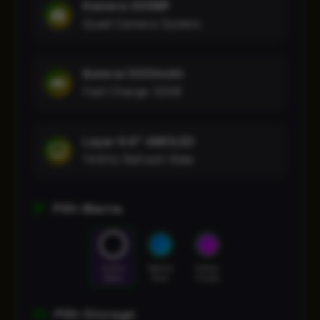
Kamera 200MP
Quad Camera System
Baterai 5000mAh
Fast Charge 120W
Layar 6.8" AMOLED
144Hz Refresh Rate
Pilih Warna
Cosmic
Nebula
Galaxy
Black
Blue
Purple
Pilih Storage