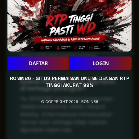
Apa itu RONIN86 dan bagaimana
karakter platformnya?
RONIN86 adalah platform hiburan digital
dengan tampilan bertema malam yang
memberikan suasana lebih intens dan
nyaman. Fokusnya ada pada stabilitas
akses serta kemudahan navigasi.
DAFTAR
LOGIN
RONIN86 - SITUS PERMAINAN ONLINE DENGAN RTP
Apakah RONIN86 dapat digunakan
TINGGI AKURAT 99%
di berbagai perangkat?
Ya, RONIN86 mendukung penggunaan
© COPYRIGHT 2026
|
RONIN86
melalui smartphone, tablet, maupun
desktop. Antarmukanya menyesuaikan
ukuran layar sehingga tetap nyaman
digunakan kapan saja.