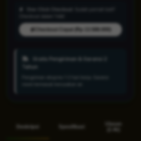
One-Click Checkout:
Sudah pernah beli?
Checkout dalam 1 klik!
Checkout Cepat (Rp 13.588.000)
Gratis Pengiriman & Garansi 2
Tahun
Pengiriman ekspres 1-2 hari kerja. Garansi
resmi termasuk kerusakan air.
Ulasan
Deskripsi
Spesifikasi
(2.4k)