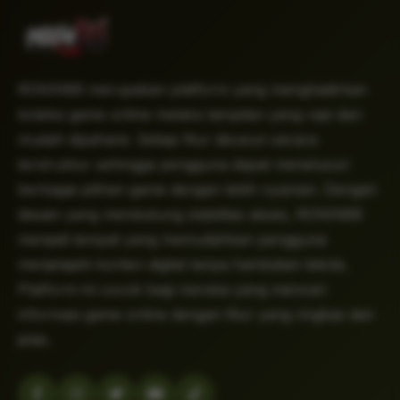
RONIN86 merupakan platform yang menghadirkan
koleksi game online melalui tampilan yang rapi dan
mudah dipahami. Setiap fitur disusun secara
terstruktur sehingga pengguna dapat menelusuri
berbagai pilihan game dengan lebih nyaman. Dengan
desain yang mendukung stabilitas akses, RONIN86
menjadi tempat yang memudahkan pengguna
menjelajahi konten digital tanpa hambatan teknis.
Platform ini cocok bagi mereka yang mencari
informasi game online dengan fitur yang ringkas dan
jelas.