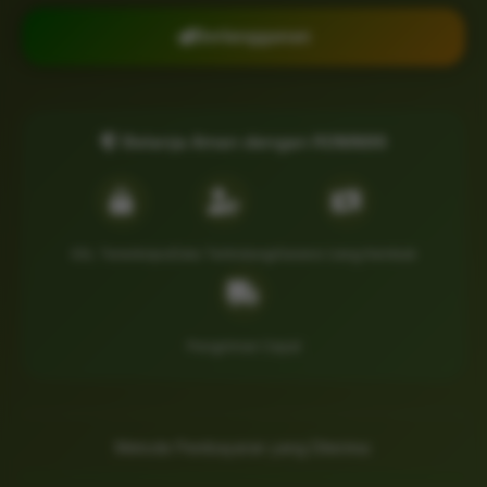
Berlangganan
Belanja Aman dengan RONIN86
SSL Terenkripsi
Data Terlindungi
Garansi Uang Kembali
Pengiriman Cepat
Metode Pembayaran yang Diterima: