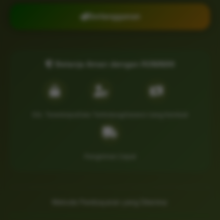
Berlangganan
Belanja Aman dengan RONIN86
SSL Terenkripsi
Data Terlindungi
Garansi Uang Kembali
Pengiriman Cepat
Metode Pembayaran yang Diterima: