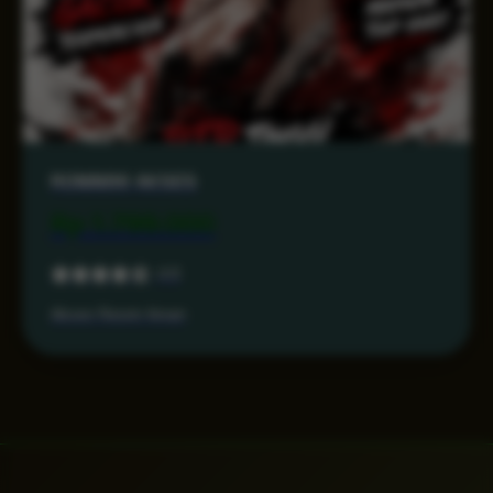
RONIN86 AKSES
Rp 1.799.000
4.6
Akses Resmi Aman