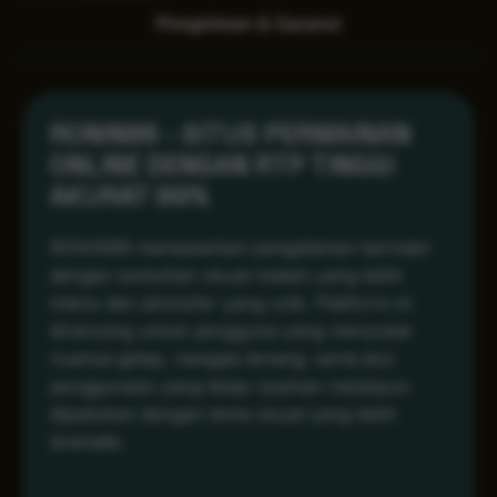
Pengiriman & Garansi
RONIN86 - SITUS PERMAINAN
ONLINE DENGAN RTP TINGGI
AKURAT 99%
RONIN86 menawarkan pengalaman bermain
dengan sentuhan visual malam yang lebih
intens dan atmosfer yang unik. Platform ini
dirancang untuk pengguna yang menyukai
nuansa gelap, navigasi tenang, serta alur
penggunaan yang tetap nyaman meskipun
dipadukan dengan tema visual yang lebih
dramatis.