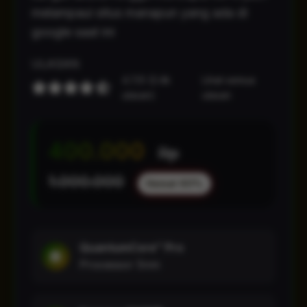
melampaui situs manapun yang ada di
google saat ini
ULASAN
4.7/5 (2.4k
Lihat semua
ulasan)
ulasan
400.000
Rp
1.000.000
Hemat 60%
QuantumCore™ Pro
Processor 5nm