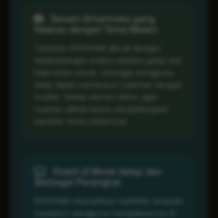
Desain Antarmuka yang
Selaras dengan Tema Malam
Tampilan RONIN86 dibuat dengan
keseimbangan antara estetika gelap dan
kejernihan visual, sehingga pengguna
tetap dapat menelusuri halaman dengan
mudah. Setiap elemen diatur agar
nyaman dilihat tanpa menghilangkan
karakter tema malamnya.
Stabil di Mode Gelap dan
Berbagai Perangkat
RONIN86 memastikan stabilitas tampilan
meskipun pengguna mengaksesnya di