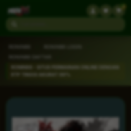
3
Search products
RONIN86
›
RONIN86 LOGIN
›
RONIN86 DAFTAR
›
RONIN86 - SITUS PERMAINAN ONLINE DENGAN
RTP TINGGI AKURAT 99%