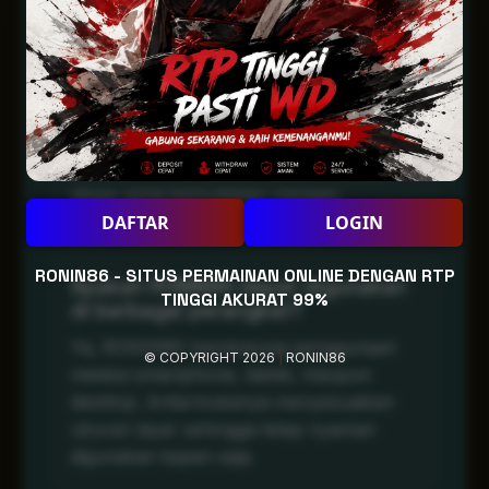
Apa itu RONIN86 dan bagaimana
karakter platformnya?
RONIN86 adalah platform hiburan digital
dengan tampilan bertema malam yang
memberikan suasana lebih intens dan
nyaman. Fokusnya ada pada stabilitas
akses serta kemudahan navigasi.
DAFTAR
LOGIN
RONIN86 - SITUS PERMAINAN ONLINE DENGAN RTP
Apakah RONIN86 dapat digunakan
TINGGI AKURAT 99%
di berbagai perangkat?
Ya, RONIN86 mendukung penggunaan
© COPYRIGHT 2026
|
RONIN86
melalui smartphone, tablet, maupun
desktop. Antarmukanya menyesuaikan
ukuran layar sehingga tetap nyaman
digunakan kapan saja.