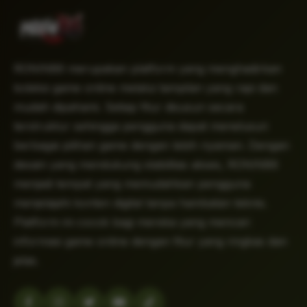
RONIN86 merupakan platform yang menghadirkan
koleksi game online melalui tampilan yang rapi dan
mudah dipahami. Setiap fitur disusun secara
terstruktur sehingga pengguna dapat menelusuri
berbagai pilihan game dengan lebih nyaman. Dengan
desain yang mendukung stabilitas akses, RONIN86
menjadi tempat yang memudahkan pengguna
menjelajahi konten digital tanpa hambatan teknis.
Platform ini cocok bagi mereka yang mencari
informasi game online dengan fitur yang ringkas dan
jelas.