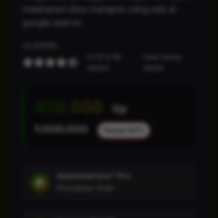
melampaui situs manapun yang ada di
google saat ini
ULASAN
4.7/5 (2.4k
Lihat semua
ulasan)
ulasan
400.000
Rp
1.000.000
Hemat 60%
QuantumCore™ Pro
Processor 5nm