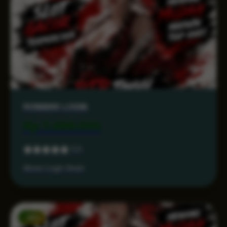
RONIN86 LOGIN
Rp 7.499.000
5.0
Akses Login Aman
-15%