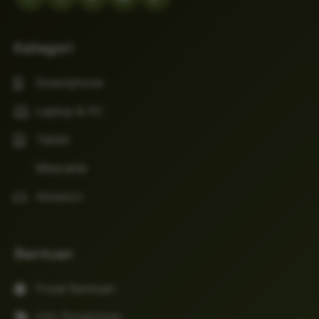
Kategori
Smartphone
Laptop & PC
Tablet
Wearable
Aksesori
Bantuan
Pusat Bantuan
Info Pengiriman