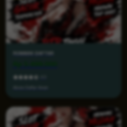
RONIN86 DAFTAR
Rp 3.499.000
4.3
Akses Daftar Aman