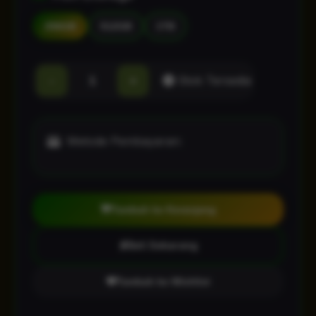
256GB
512GB
1TB
-
+
Stok Tersedia
Metode Pembayaran:
Tambah ke Keranjang
Beli Sekarang
Tambah ke Wishlist