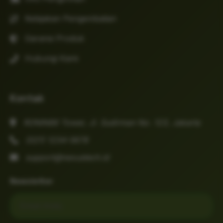
Kebijakan Pengembalian
Garansi Produk
Hubungi Kami
Kontak
RONIN86 Tower, Jl. Sudirman No. 123, Jakarta
(021) 1234-5678
support@nexustech.id
Newsletter
Email untuk newsletter