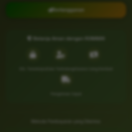
Berlangganan
Belanja Aman dengan RONIN86
SSL Terenkripsi
Data Terlindungi
Garansi Uang Kembali
Pengiriman Cepat
Metode Pembayaran yang Diterima: