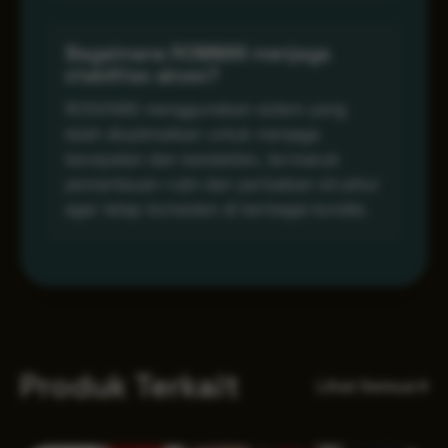
Bagaimana RONIN86 menjaga
stabilitas akses?
RONIN86 menggunakan sistem yang
telah dioptimalkan untuk menjaga
kecepatan dan kestabilan, termasuk
pemantauan rutin dan perbaikan struktur
agar tetap konsisten di berbagai kondisi.
Produk Terkait
Lihat Semua