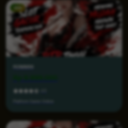
NEW
RONIN86
Rp 9.999.000
4.5
Platform Game Online