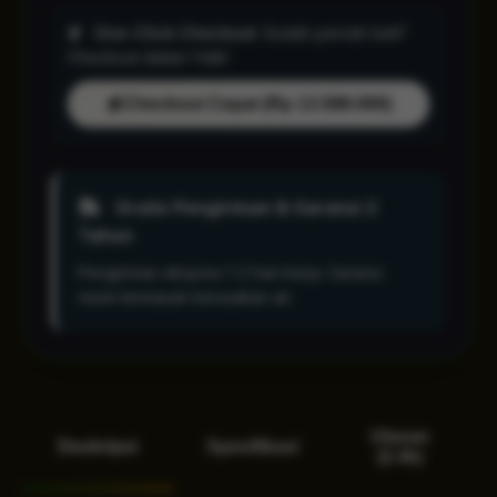
One-Click Checkout:
Sudah pernah beli?
Checkout dalam 1 klik!
Checkout Cepat (Rp 13.588.000)
Gratis Pengiriman & Garansi 2
Tahun
Pengiriman ekspres 1-2 hari kerja. Garansi
resmi termasuk kerusakan air.
Ulasan
Deskripsi
Spesifikasi
(2.4k)