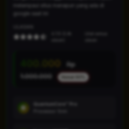
melampaui situs manapun yang ada di
google saat ini
ULASAN
4.7/5 (2.4k
Lihat semua
ulasan)
ulasan
400.000
Rp
1.000.000
Hemat 60%
QuantumCore™ Pro
Processor 5nm