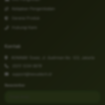
Kebijakan Pengembalian
Garansi Produk
Hubungi Kami
Kontak
RONIN86 Tower, Jl. Sudirman No. 123, Jakarta
(021) 1234-5678
support@nexustech.id
Newsletter
Email untuk newsletter