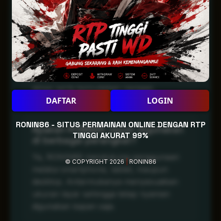
Apa itu RONIN86 dan bagaimana
karakter platformnya?
RONIN86 adalah platform hiburan digital
dengan tampilan bertema malam yang
memberikan suasana lebih intens dan
nyaman. Fokusnya ada pada stabilitas
akses serta kemudahan navigasi.
DAFTAR
LOGIN
RONIN86 - SITUS PERMAINAN ONLINE DENGAN RTP
Apakah RONIN86 dapat digunakan
TINGGI AKURAT 99%
di berbagai perangkat?
Ya, RONIN86 mendukung penggunaan
© COPYRIGHT 2026
|
RONIN86
melalui smartphone, tablet, maupun
desktop. Antarmukanya menyesuaikan
ukuran layar sehingga tetap nyaman
digunakan kapan saja.