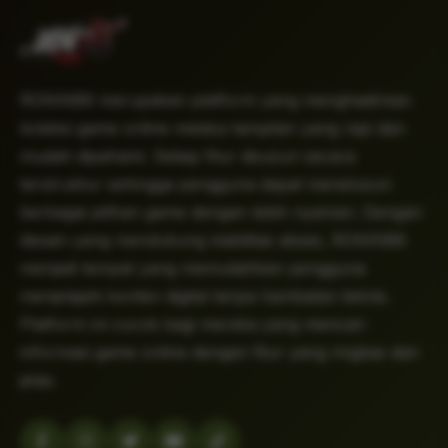
RONIN86 merupakan platform yang menghadirkan
koleksi game online melalui tampilan yang rapi dan
mudah dipahami. Setiap fitur disusun secara
terstruktur sehingga pengguna dapat menelusuri
berbagai pilihan game dengan lebih nyaman. Dengan
desain yang mendukung stabilitas akses, RONIN86
menjadi tempat yang memudahkan pengguna
menjelajahi konten digital tanpa hambatan teknis.
Platform ini cocok bagi mereka yang mencari
informasi game online dengan fitur yang ringkas dan
jelas.