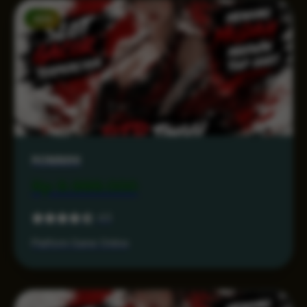
NEW
RONIN86
Rp 9.999.000
4.5
Platform Game Online