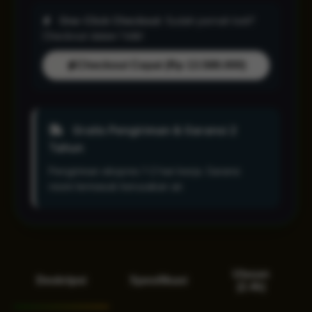
One-Click Checkout:
Sudah pernah beli?
Checkout dalam 1 klik!
Checkout Cepat (Rp 13.588.000)
Gratis Pengiriman & Garansi 2
Tahun
Pengiriman ekspres 1-2 hari kerja. Garansi
resmi termasuk kerusakan air.
Ulasan
Deskripsi
Spesifikasi
(2.4k)