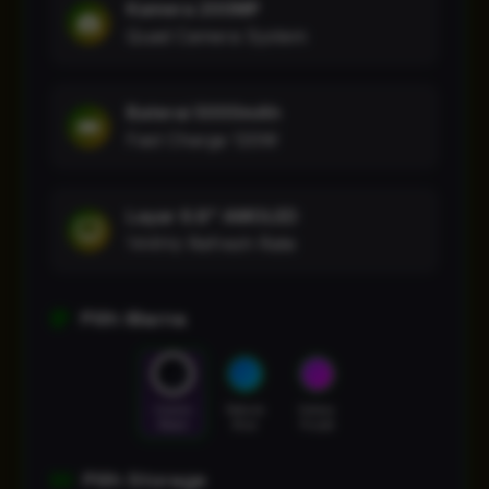
Kamera 200MP
Quad Camera System
Baterai 5000mAh
Fast Charge 120W
Layar 6.8" AMOLED
144Hz Refresh Rate
Pilih Warna
Cosmic
Nebula
Galaxy
Black
Blue
Purple
Pilih Storage