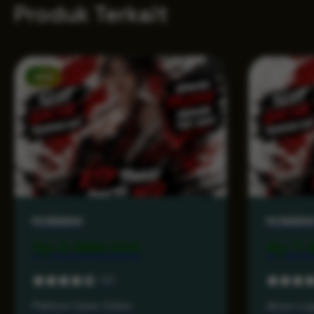
Produk Terkait
NEW
RONIN86
RONIN86
Rp 9.999.000
Rp 7.
4.5
Platform Game Online
Akses Log