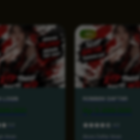
-15%
 LOGIN
RONIN86 DAFTAR
499.000
Rp 3.499.000
5.0
4.3
in Aman
Akses Daftar Aman