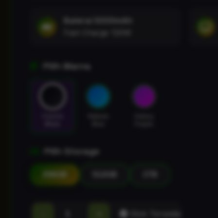
Baterai 5000mAh
Fast Charge 120W
Pilih Warna
Cosmic
Nebula
Galaxy
Black
Blue
Purple
Pilih Storage
256GB
512GB
1TB
-
+
Stok Tersedia