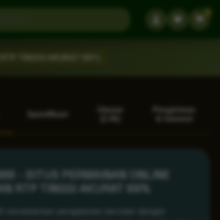
ducts
3
 RTP TINGGI AKURAT 99%
Ulasan
Pengiriman
Spesifikasi
(2.4k)
& Garansi
86 - SITUS PERMAINAN ONLINE
N RTP TINGGI AKURAT 99%
 menawarkan pengalaman bermain dengan