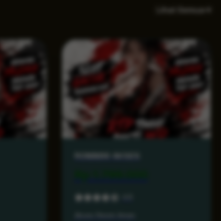
Lihat Semua
RONIN86 AKSES
Rp 1.799.000
4.6
Akses Resmi Aman