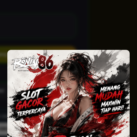
ang
st
alam 1 klik!
588.000)