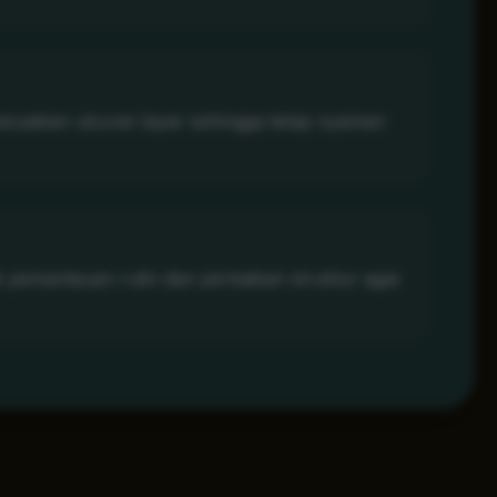
uaikan ukuran layar sehingga tetap nyaman
 pemantauan rutin dan perbaikan struktur agar