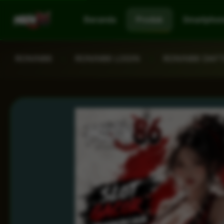
Beranda
Produk
Smartpho
RONIN86
›
RONIN86 LOGIN
›
RONIN86 DAF