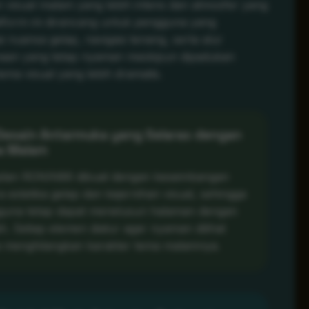
 visual malam yang lebih intens dan atmosfer yang
atform ini dirancang untuk pengguna yang
 nuansa gelap, navigasi tenang, serta alur
aan yang tetap nyaman meskipun dipadukan
ema visual yang lebih dramatis.
esain Antarmuka yang Selaras dengan
a Malam
ilan RONIN86 dibuat dengan keseimbangan
a estetika gelap dan kejernihan visual, sehingga
una tetap dapat menelusuri halaman dengan
. Setiap elemen diatur agar nyaman dilihat
 menghilangkan karakter tema malamnya.