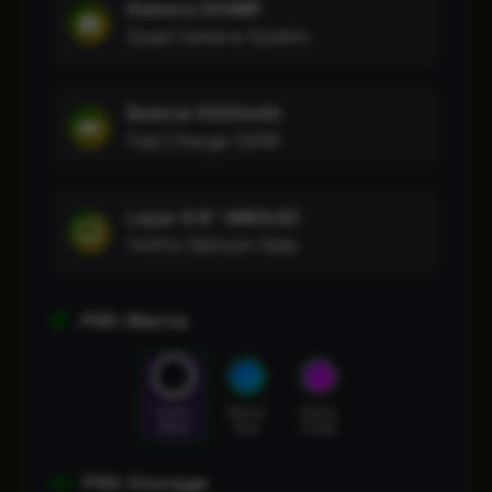
Kamera 200MP
Quad Camera System
Baterai 5000mAh
Fast Charge 120W
Layar 6.8" AMOLED
144Hz Refresh Rate
Pilih Warna
Cosmic
Nebula
Galaxy
Black
Blue
Purple
Pilih Storage