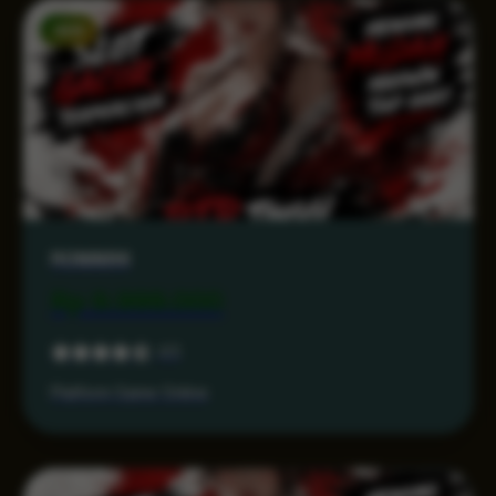
NEW
RONIN86
Rp 9.999.000
4.5
Platform Game Online