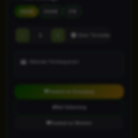
256GB
512GB
1TB
-
+
Stok Tersedia
Metode Pembayaran:
Tambah ke Keranjang
Beli Sekarang
Tambah ke Wishlist