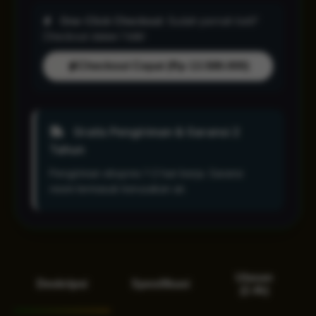
One-Click Checkout:
Sudah pernah beli?
Checkout dalam 1 klik!
Checkout Cepat (Rp 13.588.000)
Gratis Pengiriman & Garansi 2
Tahun
Pengiriman ekspres 1-2 hari kerja. Garansi
resmi termasuk kerusakan air.
Ulasan
Deskripsi
Spesifikasi
(2.4k)