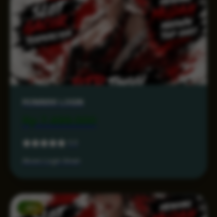
RONIN86 LOGIN
Rp 7.499.000
5.0
Akses Login Aman
-15%