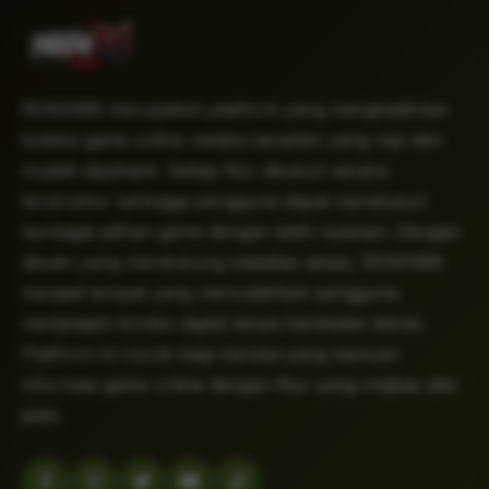
RONIN86 merupakan platform yang menghadirkan
koleksi game online melalui tampilan yang rapi dan
mudah dipahami. Setiap fitur disusun secara
terstruktur sehingga pengguna dapat menelusuri
berbagai pilihan game dengan lebih nyaman. Dengan
desain yang mendukung stabilitas akses, RONIN86
menjadi tempat yang memudahkan pengguna
menjelajahi konten digital tanpa hambatan teknis.
Platform ini cocok bagi mereka yang mencari
informasi game online dengan fitur yang ringkas dan
jelas.