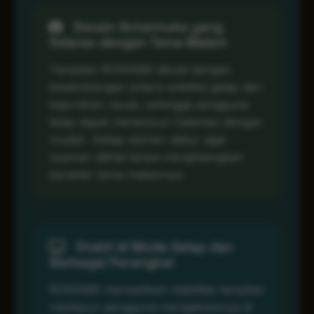
Desain Antarmuka yang
Selaras dengan Tema Malam
Tampilan RONIN86 dibuat dengan
keseimbangan antara estetika gelap dan
kejernihan visual, sehingga pengguna
tetap dapat menelusuri halaman dengan
mudah. Setiap elemen diatur agar
nyaman dilihat tanpa menghilangkan
karakter tema malamnya.
Stabil di Mode Gelap dan
Berbagai Perangkat
RONIN86 memastikan stabilitas tampilan
meskipun pengguna mengaksesnya di