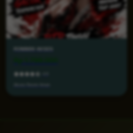
RONIN86 AKSES
Rp 1.799.000
4.6
Akses Resmi Aman