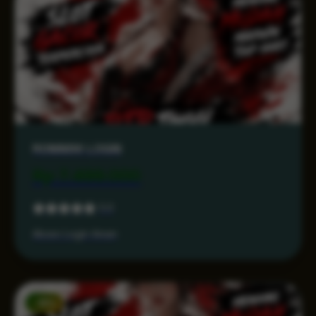
RONIN86 LOGIN
Rp 7.499.000
5.0
Akses Login Aman
-15%