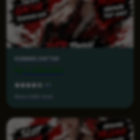
RONIN86 DAFTAR
Rp 3.499.000
4.3
Akses Daftar Aman