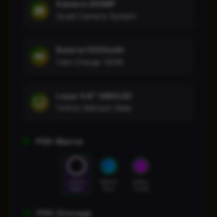
Kamera 200MP
Quad Camera System
Baterai 5000mAh
Fast Charge 120W
Layar 6.8" AMOLED
144Hz Refresh Rate
Pilih Warna
Cosmic
Nebula
Galaxy
Black
Blue
Purple
Pilih Storage