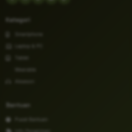
Kategori
Smartphone
Laptop & PC
Tablet
Wearable
Aksesori
Bantuan
Pusat Bantuan
Info Pengiriman