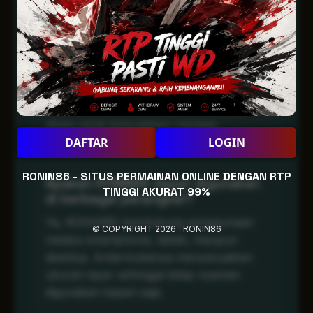
Apa itu RONIN86 dan bagaimana
karakter platformnya?
RONIN86 adalah platform hiburan digital
dengan tampilan bertema malam yang
memberikan suasana lebih intens dan
nyaman. Fokusnya ada pada stabilitas
akses serta kemudahan navigasi.
DAFTAR
LOGIN
RONIN86 - SITUS PERMAINAN ONLINE DENGAN RTP
Apakah RONIN86 dapat digunakan
TINGGI AKURAT 99%
di berbagai perangkat?
Ya, RONIN86 mendukung penggunaan
© COPYRIGHT 2026
|
RONIN86
melalui smartphone, tablet, maupun
desktop. Antarmukanya menyesuaikan
ukuran layar sehingga tetap nyaman
digunakan kapan saja.