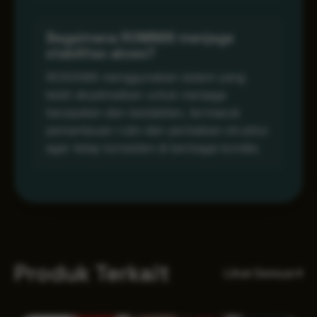
Bagaimana RONIN86 menjaga
stabilitas akses?
RONIN86 menggunakan sistem yang
telah dioptimalkan untuk menjaga
kecepatan dan kestabilan, termasuk
pemantauan rutin dan perbaikan struktur
agar tetap konsisten di berbagai kondisi.
Produk Terkait
Lihat Semua