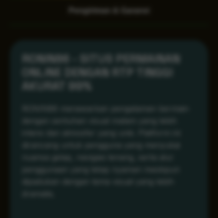
Pengiriman & Garansi
RONIN86 - SITUS PERMAINAN
ONLINE DENGAN RTP TINGGI
AKURAT 99%
RONIN86 menawarkan pengalaman bermain
dengan sentuhan visual malam yang lebih
intens dan atmosfer yang unik. Platform ini
dirancang untuk pengguna yang menyukai
nuansa gelap, navigasi tenang, serta alur
penggunaan yang tetap nyaman meskipun
dipadukan dengan tema visual yang lebih
dramatis.