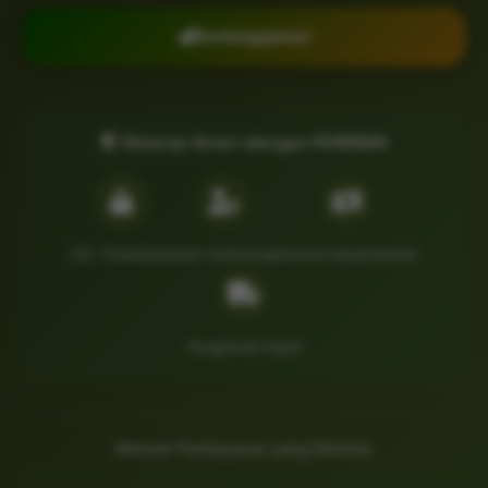
Berlangganan
Belanja Aman dengan RONIN86
SSL Terenkripsi
Data Terlindungi
Garansi Uang Kembali
Pengiriman Cepat
Metode Pembayaran yang Diterima: