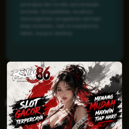
perangkat dan kondisi pencahayaan
berbeda. Kompatibilitas visualnya
memungkinkan pengalaman bermain
tetap konsisten, baik di smartphone,
tablet, maupun desktop.
Pertanyaan Umum