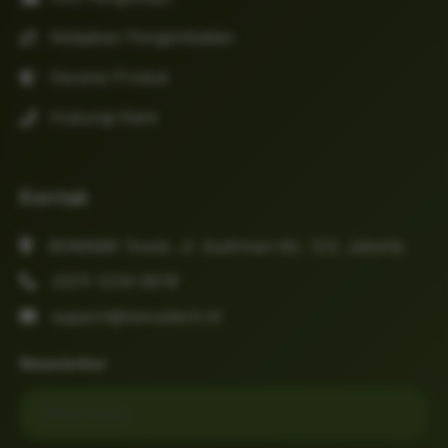
Kebijakan Pengembalian
Garansi Produk
Hubungi Kami
Kontak
RONIN86 Tower, Jl. Sudirman No. 123, Jakarta
(021) 1234-5678
support@nexustech.id
Newsletter
Email untuk newsletter