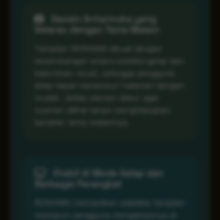
Desain Antarmuka yang
Selaras dengan Tema Malam
Tampilan RONIN86 dibuat dengan
keseimbangan antara estetika gelap dan
kejernihan visual, sehingga pengguna
tetap dapat menelusuri halaman dengan
mudah. Setiap elemen diatur agar
nyaman dilihat tanpa menghilangkan
karakter tema malamnya.
Stabil di Mode Gelap dan
Berbagai Perangkat
RONIN86 memastikan stabilitas tampilan
meskipun pengguna mengaksesnya di