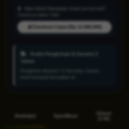
One-Click Checkout:
Sudah pernah beli?
Checkout dalam 1 klik!
Checkout Cepat (Rp 13.588.000)
Gratis Pengiriman & Garansi 2
Tahun
Pengiriman ekspres 1-2 hari kerja. Garansi
resmi termasuk kerusakan air.
Ulasan
Deskripsi
Spesifikasi
(2.4k)