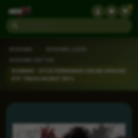
3
Search products
RONIN86
›
RONIN86 LOGIN
›
RONIN86 DAFTAR
›
RONIN86 - SITUS PERMAINAN ONLINE DENGAN
RTP TINGGI AKURAT 99%