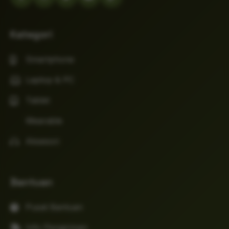
Kategori
Smartphone
Laptop & PC
Tablet
Wearable
Aksesori
Bantuan
Pusat Bantuan
Info Pengiriman