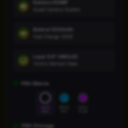
Kamera 200MP
Quad Camera System
Baterai 5000mAh
Fast Charge 120W
Layar 6.8" AMOLED
144Hz Refresh Rate
Pilih Warna
Cosmic
Nebula
Galaxy
Black
Blue
Purple
Pilih Storage