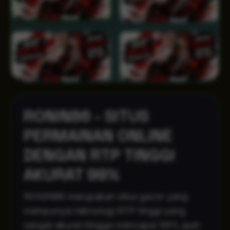
RONIN86 - SITUS
PERMAINAN ONLINE
DENGAN RTP TINGGI
AKURAT 99%
RONIN86 merupakan situs gacor yang
mempunyai teknologi RTP tinggi yang
sangat akurat hingga mencapai 99% jauh