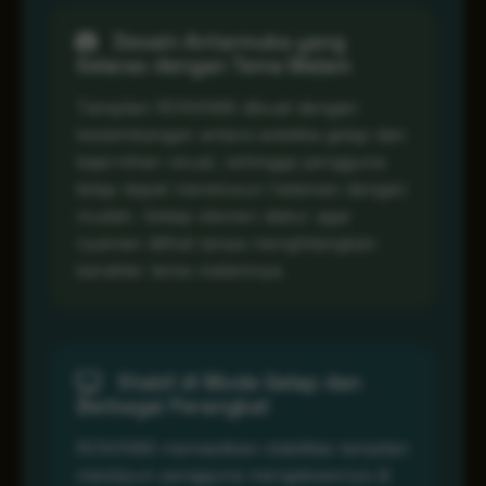
Desain Antarmuka yang
Selaras dengan Tema Malam
Tampilan RONIN86 dibuat dengan
keseimbangan antara estetika gelap dan
kejernihan visual, sehingga pengguna
tetap dapat menelusuri halaman dengan
mudah. Setiap elemen diatur agar
nyaman dilihat tanpa menghilangkan
karakter tema malamnya.
Stabil di Mode Gelap dan
Berbagai Perangkat
RONIN86 memastikan stabilitas tampilan
meskipun pengguna mengaksesnya di