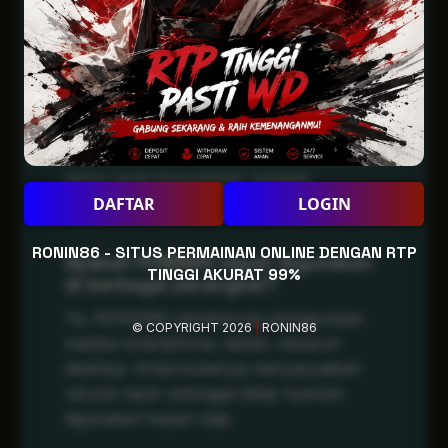
Apa itu RONIN86 dan bagaimana
karakter platformnya?
RONIN86 adalah platform hiburan digital
dengan tampilan bertema malam yang
memberikan suasana lebih intens dan
nyaman. Fokusnya ada pada stabilitas
akses serta kemudahan navigasi.
DAFTAR
LOGIN
RONIN86 - SITUS PERMAINAN ONLINE DENGAN RTP
Apakah RONIN86 dapat digunakan
TINGGI AKURAT 99%
di berbagai perangkat?
Ya, RONIN86 mendukung penggunaan
© COPYRIGHT 2026
|
RONIN86
melalui smartphone, tablet, maupun
desktop. Antarmukanya menyesuaikan
ukuran layar sehingga tetap nyaman
digunakan kapan saja.