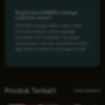
Bagaimana RONIN86 menjaga
stabilitas akses?
RONIN86 menggunakan sistem yang
telah dioptimalkan untuk menjaga
kecepatan dan kestabilan, termasuk
pemantauan rutin dan perbaikan struktur
agar tetap konsisten di berbagai kondisi.
Produk Terkait
Lihat Semua