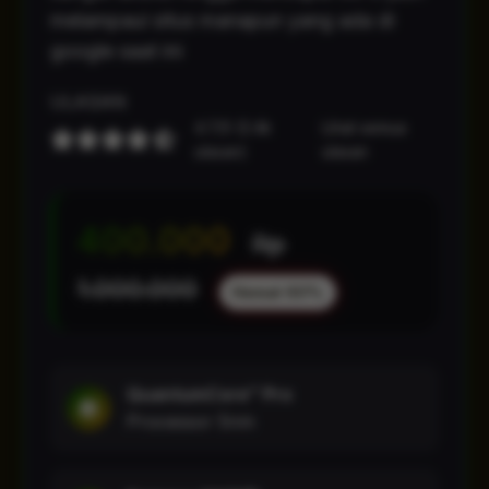
melampaui situs manapun yang ada di
google saat ini
ULASAN
4.7/5 (2.4k
Lihat semua
ulasan)
ulasan
400.000
Rp
1.000.000
Hemat 60%
QuantumCore™ Pro
Processor 5nm