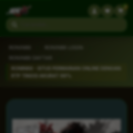
3
Search products
RONIN86
›
RONIN86 LOGIN
›
RONIN86 DAFTAR
›
RONIN86 - SITUS PERMAINAN ONLINE DENGAN
RTP TINGGI AKURAT 99%