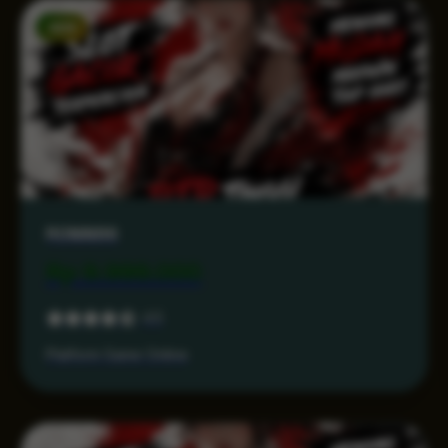
NEW
RONIN86
Rp 9.999.000
4.5
Platform Game Online