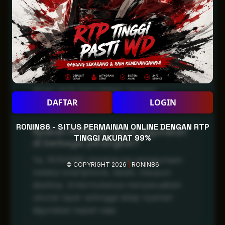
Apa itu RONIN86 dan bagaimana
karakter platformnya?
RONIN86 adalah platform hiburan digital
dengan tampilan bertema malam yang
memberikan suasana lebih intens dan
nyaman. Fokusnya ada pada stabilitas
akses serta kemudahan navigasi.
DAFTAR
LOGIN
RONIN86 - SITUS PERMAINAN ONLINE DENGAN RTP
Apakah RONIN86 dapat digunakan
TINGGI AKURAT 99%
di berbagai perangkat?
Ya, RONIN86 mendukung penggunaan
© COPYRIGHT 2026
|
RONIN86
melalui smartphone, tablet, maupun
desktop. Antarmukanya menyesuaikan
ukuran layar sehingga tetap nyaman
digunakan kapan saja.