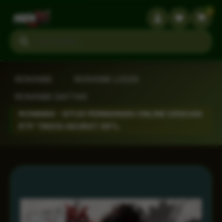
3
Search products
RONIN86
›
RONIN86 LOGIN
›
RONIN86 DAFTAR
›
RONIN86 - SITUS PERMAINAN ONLINE DENGAN
RTP TINGGI AKURAT 99%