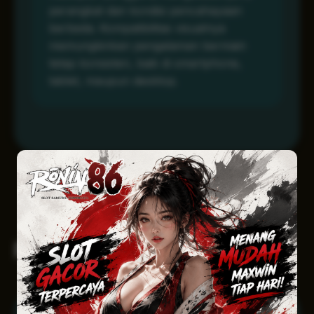
perangkat dan kondisi pencahayaan
berbeda. Kompatibilitas visualnya
memungkinkan pengalaman bermain
tetap konsisten, baik di smartphone,
tablet, maupun desktop.
Pertanyaan Umum