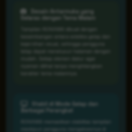
Desain Antarmuka yang
Selaras dengan Tema Malam
Tampilan RONIN86 dibuat dengan
keseimbangan antara estetika gelap dan
kejernihan visual, sehingga pengguna
tetap dapat menelusuri halaman dengan
mudah. Setiap elemen diatur agar
nyaman dilihat tanpa menghilangkan
karakter tema malamnya.
Stabil di Mode Gelap dan
Berbagai Perangkat
RONIN86 memastikan stabilitas tampilan
meskipun pengguna mengaksesnya di