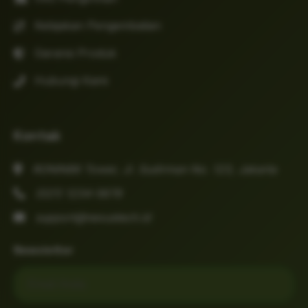
Kebijakan Pengembalian
Garansi Produk
Hubungi Kami
Kontak
RONIN86 Tower, Jl. Sudirman No. 123, Jakarta
(021) 1234-5678
support@nexustech.id
Newsletter
Email untuk newsletter