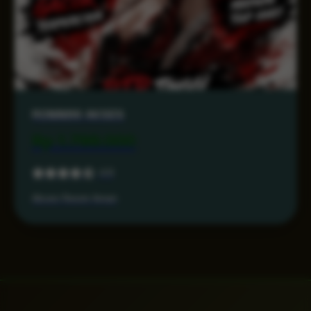
RONIN86 AKSES
Rp 1.799.000
4.6
Akses Resmi Aman