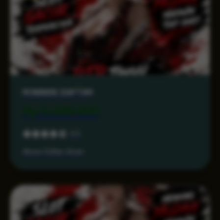
RONIN86 DAFTAR
Rp 3.499.000
4.3
Akses Daftar Aman