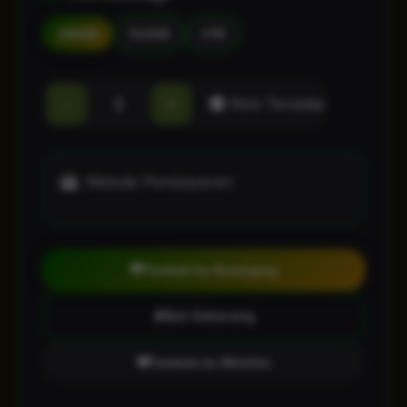
256GB
512GB
1TB
-
+
Stok Tersedia
Metode Pembayaran:
Tambah ke Keranjang
Beli Sekarang
Tambah ke Wishlist