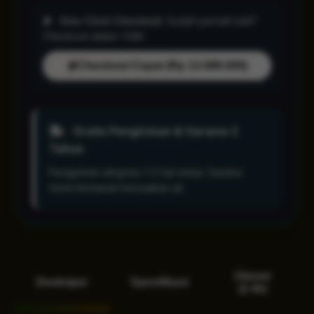
One-Click Checkout:
Sudah pernah beli?
Checkout dalam 1 klik!
Checkout Cepat (Rp 13.588.000)
Gratis Pengiriman & Garansi 2
Tahun
Pengiriman ekspres 1-2 hari kerja. Garansi
resmi termasuk kerusakan air.
Ulasan
Deskripsi
Spesifikasi
(2.4k)