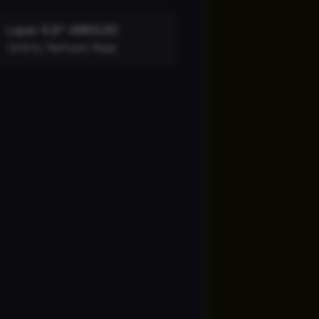
Layar 6.8" AMOLED
144Hz Refresh Rate