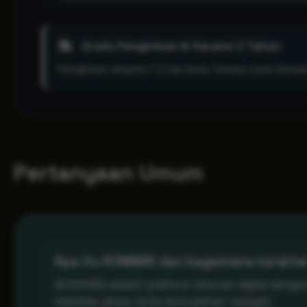
Gratis Pengiriman & Garansi 2 Tahun
Pengiriman ekspres 1-2 hari kerja. Garansi resmi termas
Pertanyaan Umum
Apa itu RONIN86 dan bagaimana karakte
RONIN86 adalah platform hiburan digital deng
stabilitas akses serta kemudahan navigasi.