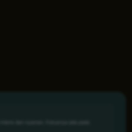
 intens dan nyaman. Fokusnya ada pada