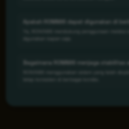
Apakah RONIN86 dapat digunakan di ber
Ya, RONIN86 mendukung penggunaan melalui sm
digunakan kapan saja.
Bagaimana RONIN86 menjaga stabilitas 
RONIN86 menggunakan sistem yang telah diopti
tetap konsisten di berbagai kondisi.