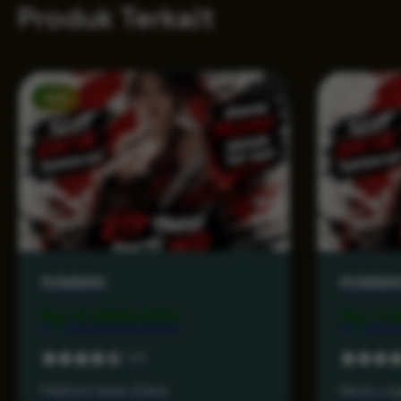
Produk Terkait
NEW
RONIN86
RONIN86
Rp 9.999.000
Rp 7.
4.5
Platform Game Online
Akses Log