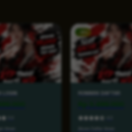
-15%
 LOGIN
RONIN86 DAFTAR
499.000
Rp 3.499.000
5.0
4.3
in Aman
Akses Daftar Aman