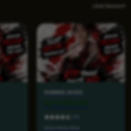
Lihat Semua
RONIN86 AKSES
Rp 1.799.000
4.6
Akses Resmi Aman