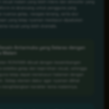
 visual malam yang lebih intens dan atmosfer yang
atform ini dirancang untuk pengguna yang
 nuansa gelap, navigasi tenang, serta alur
aan yang tetap nyaman meskipun dipadukan
ema visual yang lebih dramatis.
esain Antarmuka yang Selaras dengan
a Malam
ilan RONIN86 dibuat dengan keseimbangan
a estetika gelap dan kejernihan visual, sehingga
una tetap dapat menelusuri halaman dengan
. Setiap elemen diatur agar nyaman dilihat
 menghilangkan karakter tema malamnya.