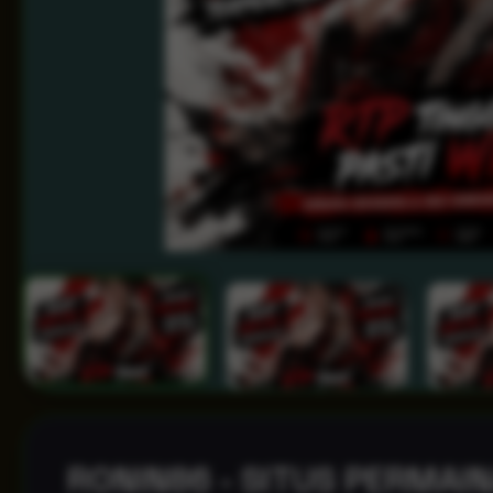
RONIN86 - SITUS PERMAI