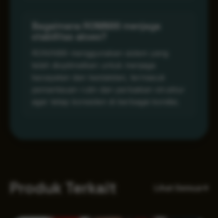
Bagaimana RONIN86 menjaga
stabilitas akses?
RONIN86 menggunakan sistem yang
telah dioptimalkan untuk menjaga
kecepatan dan kestabilan, termasuk
pemantauan rutin dan perbaikan struktur
agar tetap konsisten di berbagai kondisi.
Produk Terkait
Lihat Semua