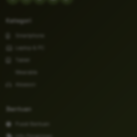
Kategori
Smartphone
Laptop & PC
Tablet
Wearable
Aksesori
Bantuan
Pusat Bantuan
Info Pengiriman