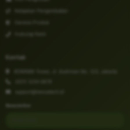
Kebijakan Pengembalian
Garansi Produk
Hubungi Kami
Kontak
RONIN86 Tower, Jl. Sudirman No. 123, Jakarta
(021) 1234-5678
support@nexustech.id
Newsletter
Email untuk newsletter