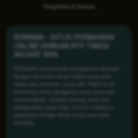
Pengiriman & Garansi
RONIN86 - SITUS PERMAINAN
ONLINE DENGAN RTP TINGGI
AKURAT 99%
RONIN86 menawarkan pengalaman bermain
dengan sentuhan visual malam yang lebih
intens dan atmosfer yang unik. Platform ini
dirancang untuk pengguna yang menyukai
nuansa gelap, navigasi tenang, serta alur
penggunaan yang tetap nyaman meskipun
dipadukan dengan tema visual yang lebih
dramatis.