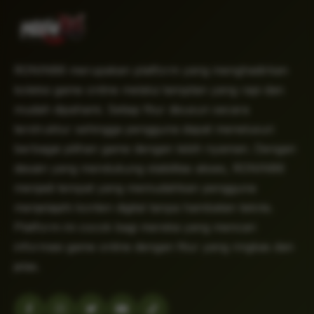
RONIN86 merupakan platform yang menghadirkan
koleksi game online melalui tampilan yang rapi dan
mudah dipahami. Setiap fitur disusun secara
terstruktur sehingga pengguna dapat menelusuri
berbagai pilihan game dengan lebih nyaman. Dengan
desain yang mendukung stabilitas akses, RONIN86
menjadi tempat yang memudahkan pengguna
menjelajahi konten digital tanpa hambatan teknis.
Platform ini cocok bagi mereka yang mencari
informasi game online dengan fitur yang ringkas dan
jelas.