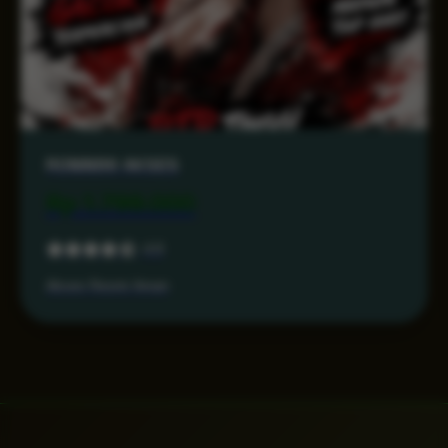
RONIN86 AKSES
Rp 1.799.000
4.6
Akses Resmi Aman