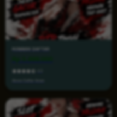
RONIN86 DAFTAR
Rp 3.499.000
4.3
Akses Daftar Aman