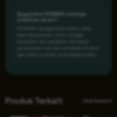
Bagaimana RONIN86 menjaga
stabilitas akses?
RONIN86 menggunakan sistem yang
telah dioptimalkan untuk menjaga
kecepatan dan kestabilan, termasuk
pemantauan rutin dan perbaikan struktur
agar tetap konsisten di berbagai kondisi.
Produk Terkait
Lihat Semua