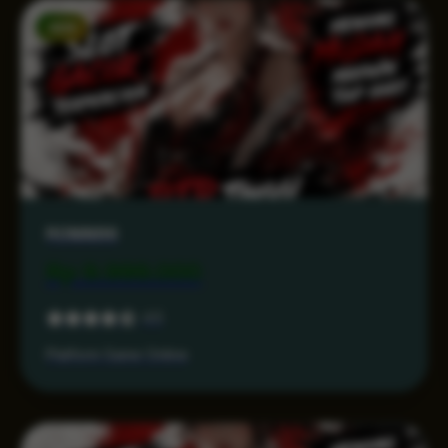
NEW
RONIN86
Rp 9.999.000
4.5
Platform Game Online