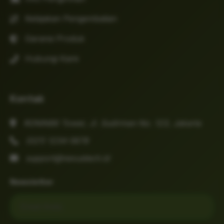
Kebijakan Pengembalian
Garansi Produk
Hubungi Kami
Kontak
RONIN86 Tower, Jl. Sudirman No. 123, Jakarta
(021) 1234-5678
support@nexustech.id
Newsletter
Email untuk newsletter