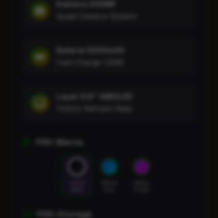
Kamera 200MP
Quad Camera System
Baterai 5000mAh
Fast Charge 120W
Layar 6.8" AMOLED
144Hz Refresh Rate
Pilih Warna
Cosmic
Nebula
Galaxy
Black
Blue
Purple
Pilih Storage