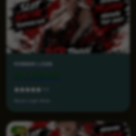
RONIN86 LOGIN
Rp 7.499.000
5.0
Akses Login Aman
-15%