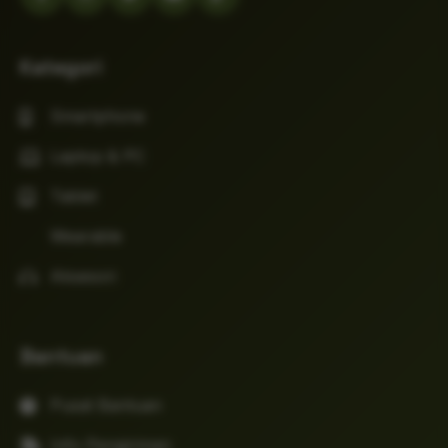
Kategori
Smartphone
Laptop & PC
Tablet
Wearable
Aksesori
Bantuan
Pusat Bantuan
Info Pengiriman