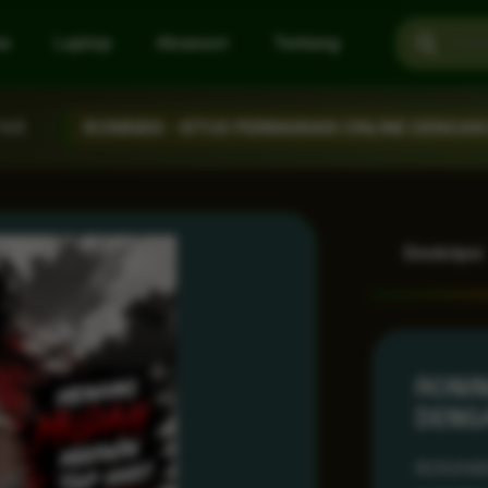
Search pro
ne
Laptop
Aksesori
Tentang
TAR
›
RONIN86 - SITUS PERMAINAN ONLINE DENGAN
Deskripsi
RONIN
DENGA
RONIN86