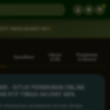
ducts
3
 RTP TINGGI AKURAT 99%
Ulasan
Pengiriman
Spesifikasi
(2.4k)
& Garansi
86 - SITUS PERMAINAN ONLINE
N RTP TINGGI AKURAT 99%
 menawarkan pengalaman bermain dengan