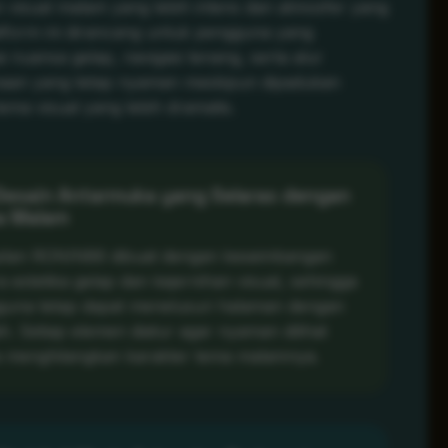
 visual malam yang lebih intens dan atmosfer yang
atform ini dirancang untuk pengguna yang
 nuansa gelap, navigasi tenang, serta alur
aan yang tetap nyaman meskipun dipadukan
ema visual yang lebih dramatis.
esain Antarmuka yang Selaras dengan
a Malam
ilan RONIN86 dibuat dengan keseimbangan
a estetika gelap dan kejernihan visual, sehingga
una tetap dapat menelusuri halaman dengan
. Setiap elemen diatur agar nyaman dilihat
 menghilangkan karakter tema malamnya.