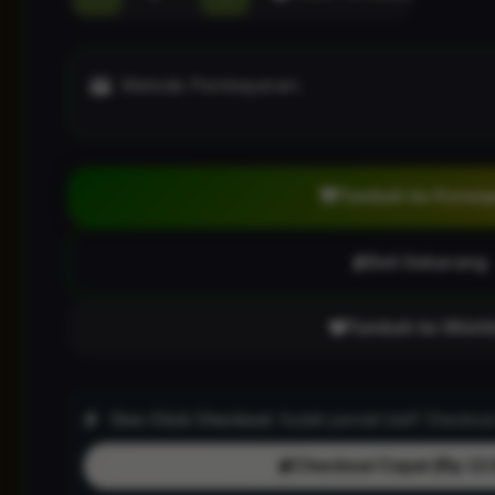
Metode Pembayaran:
Tambah ke Keranj
Beli Sekarang
Tambah ke Wishli
One-Click Checkout:
Sudah pernah beli? Checkout d
Checkout Cepat (Rp 13.