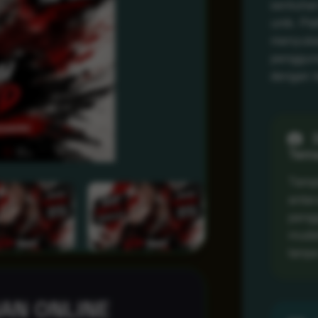
sentuhan
unik. Pl
menyukai
penggun
dengan t
D
Tem
Tamp
antar
pengg
mudah
tanpa
NAN ONLINE