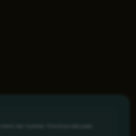
 intens dan nyaman. Fokusnya ada pada