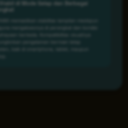
Stabil di Mode Gelap dan Berbagai
ngkat
86 memastikan stabilitas tampilan meskipun
una mengaksesnya di perangkat dan kondisi
hayaan berbeda. Kompatibilitas visualnya
ngkinkan pengalaman bermain tetap
sten, baik di smartphone, tablet, maupun
op.