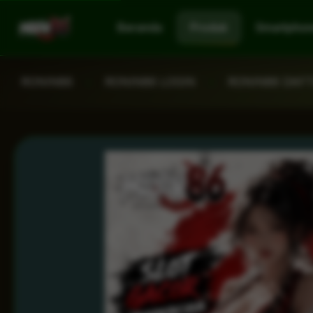
Beranda
Produk
Smartpho
RONIN86
›
RONIN86 LOGIN
›
RONIN86 DAF