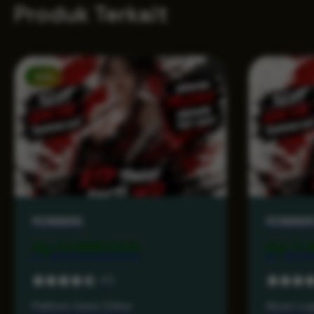
Produk Terkait
NEW
RONIN86
RONIN86
Rp 9.999.000
Rp 7.
4.5
Platform Game Online
Akses Log