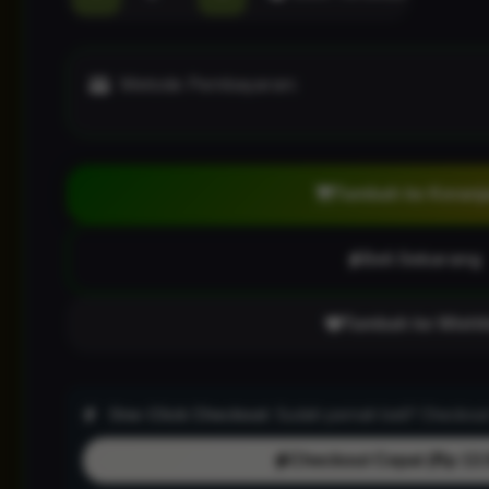
Metode Pembayaran:
Tambah ke Keranj
Beli Sekarang
Tambah ke Wishli
One-Click Checkout:
Sudah pernah beli? Checkout d
Checkout Cepat (Rp 13.