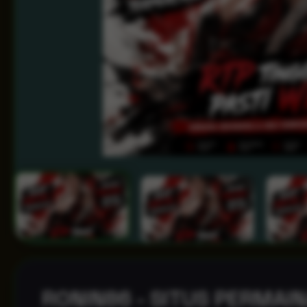
RONIN86 - SITUS PERMAI