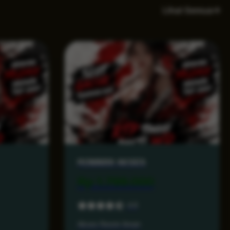
Lihat Semua
RONIN86 AKSES
Rp 1.799.000
4.6
Akses Resmi Aman