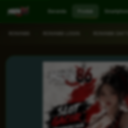
Beranda
Produk
Smartpho
RONIN86
›
RONIN86 LOGIN
›
RONIN86 DAF