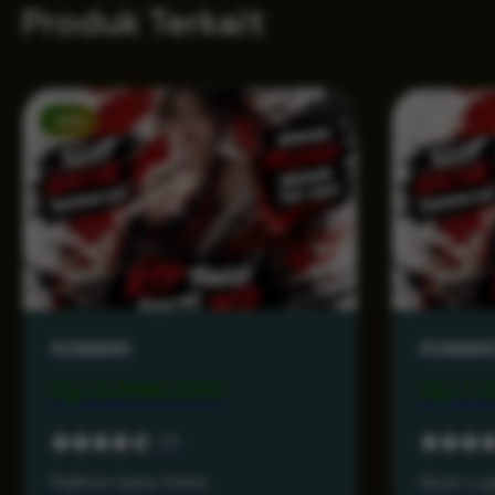
Produk Terkait
NEW
RONIN86
RONIN86
Rp 9.999.000
Rp 7.
4.5
Platform Game Online
Akses Log