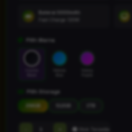
Baterai 5000mAh
Fast Charge 120W
Pilih Warna
Cosmic
Nebula
Galaxy
Black
Blue
Purple
Pilih Storage
256GB
512GB
1TB
-
+
Stok Tersedia