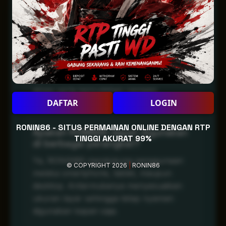
Apa itu RONIN86 dan bagaimana
karakter platformnya?
RONIN86 adalah platform hiburan digital
dengan tampilan bertema malam yang
memberikan suasana lebih intens dan
nyaman. Fokusnya ada pada stabilitas
akses serta kemudahan navigasi.
DAFTAR
LOGIN
RONIN86 - SITUS PERMAINAN ONLINE DENGAN RTP
Apakah RONIN86 dapat digunakan
TINGGI AKURAT 99%
di berbagai perangkat?
Ya, RONIN86 mendukung penggunaan
© COPYRIGHT 2026
|
RONIN86
melalui smartphone, tablet, maupun
desktop. Antarmukanya menyesuaikan
ukuran layar sehingga tetap nyaman
digunakan kapan saja.