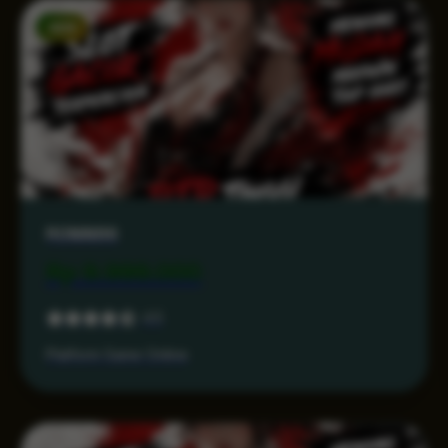
NEW
RONIN86
Rp 9.999.000
4.5
Platform Game Online