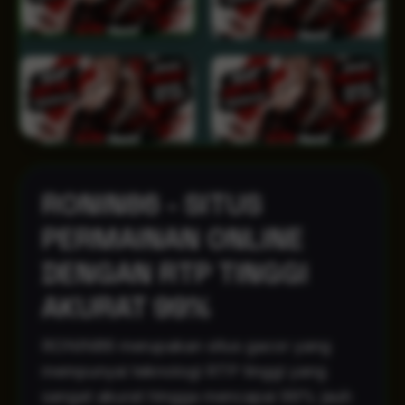
RONIN86 - SITUS
PERMAINAN ONLINE
DENGAN RTP TINGGI
AKURAT 99%
RONIN86 merupakan situs gacor yang
mempunyai teknologi RTP tinggi yang
sangat akurat hingga mencapai 99% jauh