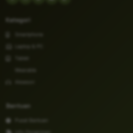
Kategori
Smartphone
Laptop & PC
Tablet
Wearable
Aksesori
Bantuan
Pusat Bantuan
Info Pengiriman