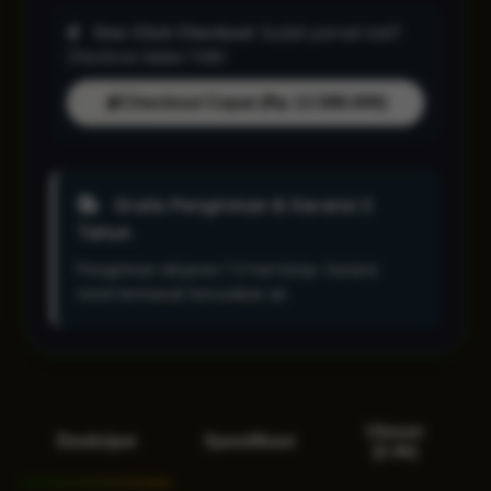
One-Click Checkout:
Sudah pernah beli?
Checkout dalam 1 klik!
Checkout Cepat (Rp 13.588.000)
Gratis Pengiriman & Garansi 2
Tahun
Pengiriman ekspres 1-2 hari kerja. Garansi
resmi termasuk kerusakan air.
Ulasan
Deskripsi
Spesifikasi
(2.4k)