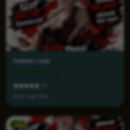
RONIN86 LOGIN
Rp 7.499.000
5.0
Akses Login Aman
-15%