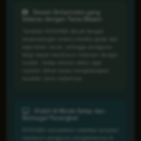
Desain Antarmuka yang
Selaras dengan Tema Malam
Tampilan RONIN86 dibuat dengan
keseimbangan antara estetika gelap dan
kejernihan visual, sehingga pengguna
tetap dapat menelusuri halaman dengan
mudah. Setiap elemen diatur agar
nyaman dilihat tanpa menghilangkan
karakter tema malamnya.
Stabil di Mode Gelap dan
Berbagai Perangkat
RONIN86 memastikan stabilitas tampilan
meskipun pengguna mengaksesnya di