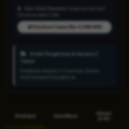
One-Click Checkout:
Sudah pernah beli?
Checkout dalam 1 klik!
Checkout Cepat (Rp 13.588.000)
Gratis Pengiriman & Garansi 2
Tahun
Pengiriman ekspres 1-2 hari kerja. Garansi
resmi termasuk kerusakan air.
Ulasan
Deskripsi
Spesifikasi
(2.4k)