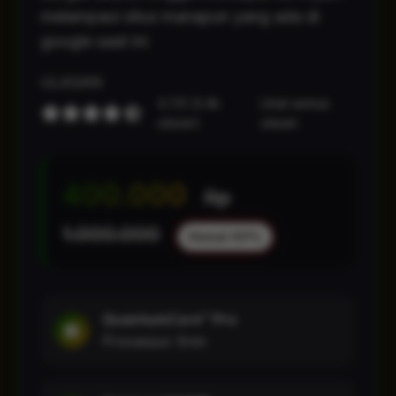
melampaui situs manapun yang ada di
google saat ini
ULASAN
4.7/5 (2.4k
Lihat semua
ulasan)
ulasan
400.000
Rp
1.000.000
Hemat 60%
QuantumCore™ Pro
Processor 5nm