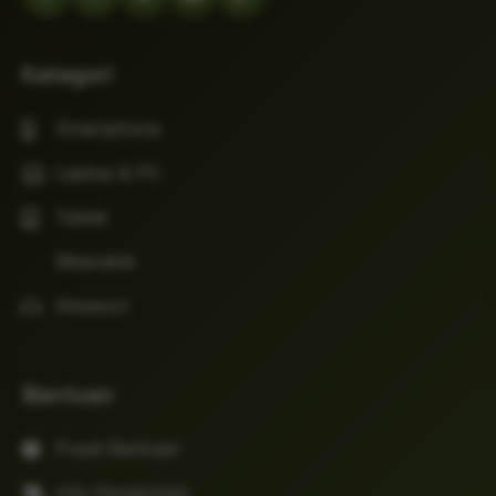
Kategori
Smartphone
Laptop & PC
Tablet
Wearable
Aksesori
Bantuan
Pusat Bantuan
Info Pengiriman