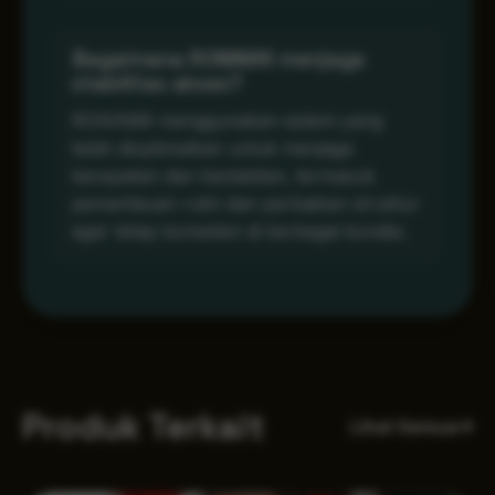
Bagaimana RONIN86 menjaga
stabilitas akses?
RONIN86 menggunakan sistem yang
telah dioptimalkan untuk menjaga
kecepatan dan kestabilan, termasuk
pemantauan rutin dan perbaikan struktur
agar tetap konsisten di berbagai kondisi.
Produk Terkait
Lihat Semua