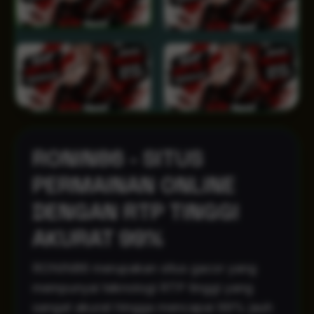
RONIN86 - SITUS
PERMAINAN ONLINE
DENGAN RTP TINGGI
AKURAT 99%
RONIN86 merupakan situs gacor yang
mempunyai teknologi RTP tinggi yang
sangat akurat hingga mencapai 99% jauh