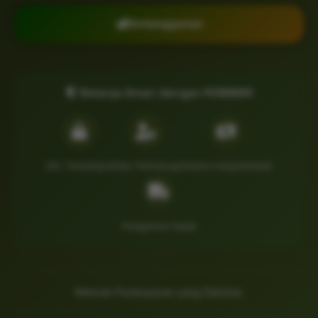
Berlangganan
Belanja Aman dengan RONIN86
SSL Terenkripsi
Data Terlindungi
Garansi Uang Kembali
Pengiriman Cepat
Metode Pembayaran yang Diterima: