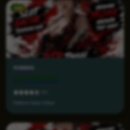
NEW
RONIN86
Rp 9.999.000
4.5
Platform Game Online