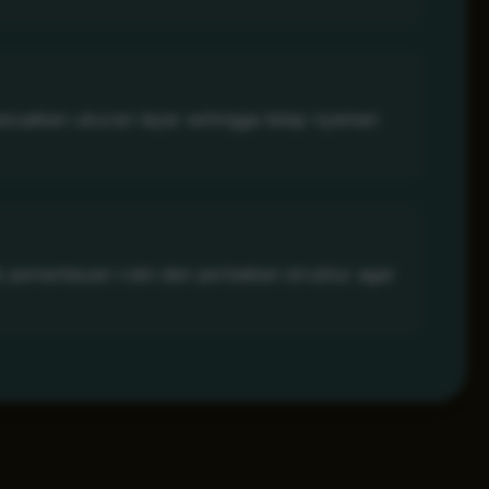
uaikan ukuran layar sehingga tetap nyaman
 pemantauan rutin dan perbaikan struktur agar