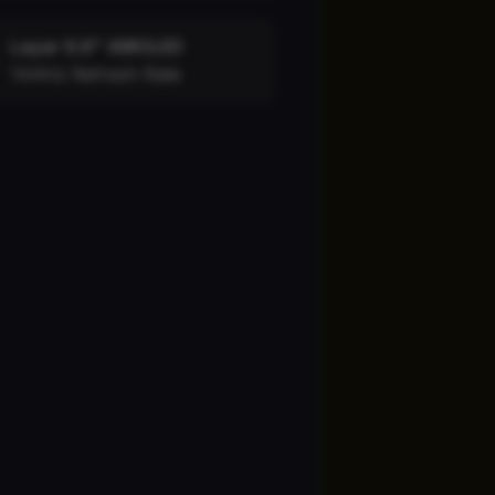
Layar 6.8" AMOLED
144Hz Refresh Rate