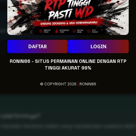
uk kerusakan air.
DAFTAR
LOGIN
RONIN86 - SITUS PERMAINAN ONLINE DENGAN RTP
TINGGI AKURAT 99%
© COPYRIGHT 2026
|
RONIN86
r platformnya?
an tampilan bertema malam yang memberikan suasana lebih