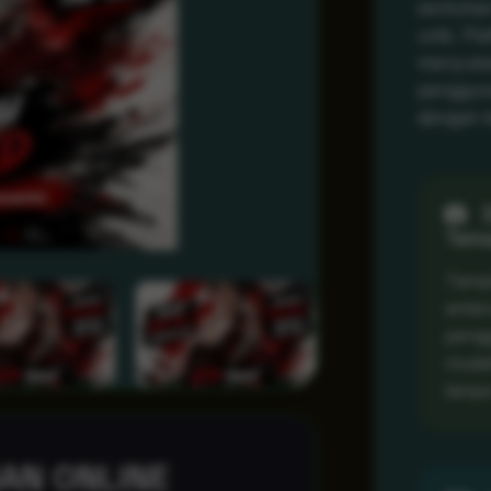
sentuhan
unik. Pl
menyukai
penggun
dengan t
D
Tem
Tamp
antar
pengg
mudah
tanpa
NAN ONLINE