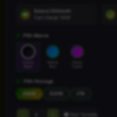
Baterai 5000mAh
Fast Charge 120W
Pilih Warna
Cosmic
Nebula
Galaxy
Black
Blue
Purple
Pilih Storage
256GB
512GB
1TB
-
+
Stok Tersedia