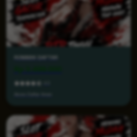
RONIN86 DAFTAR
Rp 3.499.000
4.3
Akses Daftar Aman