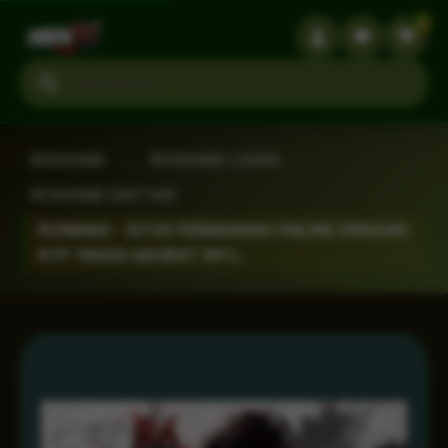
3
Search products
RONIN86
›
RONIN86 LOGIN
›
RONIN86 DAFTAR
›
RONIN86 - SITUS PERMAINAN ONLINE DENGAN
RTP TINGGI AKURAT 99%