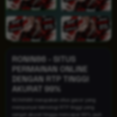
RONIN86 - SITUS
PERMAINAN ONLINE
DENGAN RTP TINGGI
AKURAT 99%
RONIN86 merupakan situs gacor yang
mempunyai teknologi RTP tinggi yang
sangat akurat hingga mencapai 99% jauh