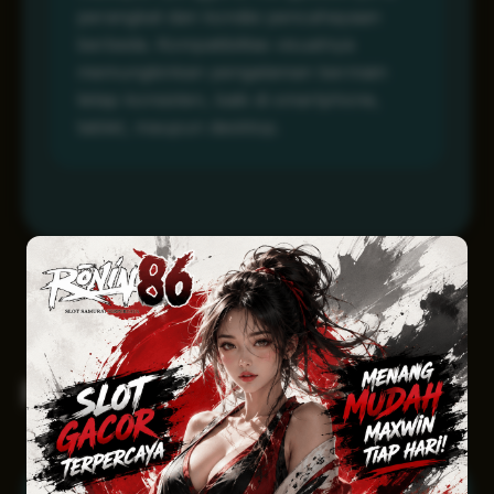
perangkat dan kondisi pencahayaan
berbeda. Kompatibilitas visualnya
memungkinkan pengalaman bermain
tetap konsisten, baik di smartphone,
tablet, maupun desktop.
Pertanyaan Umum