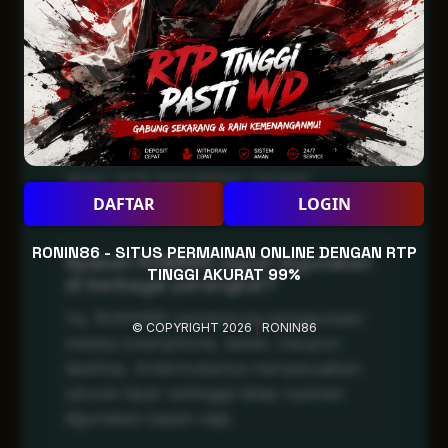
Apa itu RONIN86 dan bagaimana
karakter platformnya?
RONIN86 adalah platform hiburan digital
dengan tampilan bertema malam yang
memberikan suasana lebih intens dan
nyaman. Fokusnya ada pada stabilitas
akses serta kemudahan navigasi.
DAFTAR
LOGIN
RONIN86 - SITUS PERMAINAN ONLINE DENGAN RTP
Apakah RONIN86 dapat digunakan
TINGGI AKURAT 99%
di berbagai perangkat?
Ya, RONIN86 mendukung penggunaan
© COPYRIGHT 2026
|
RONIN86
melalui smartphone, tablet, maupun
desktop. Antarmukanya menyesuaikan
ukuran layar sehingga tetap nyaman
digunakan kapan saja.