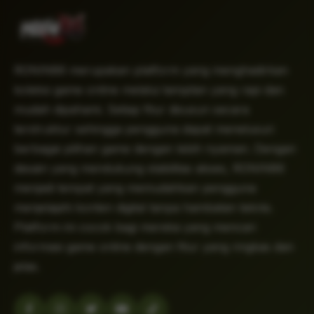
RONIN86 merupakan platform yang menghadirkan
koleksi game online melalui tampilan yang rapi dan
mudah dipahami. Setiap fitur disusun secara
terstruktur sehingga pengguna dapat menelusuri
berbagai pilihan game dengan lebih nyaman. Dengan
desain yang mendukung stabilitas akses, RONIN86
menjadi tempat yang memudahkan pengguna
menjelajahi konten digital tanpa hambatan teknis.
Platform ini cocok bagi mereka yang mencari
informasi game online dengan fitur yang ringkas dan
jelas.