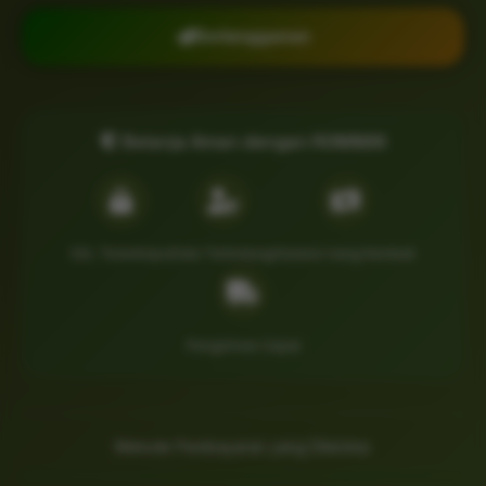
Berlangganan
Belanja Aman dengan RONIN86
SSL Terenkripsi
Data Terlindungi
Garansi Uang Kembali
Pengiriman Cepat
Metode Pembayaran yang Diterima: